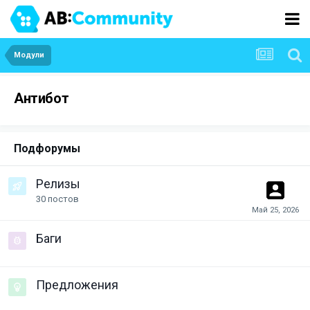
Модули
Антибот
Подфорумы
Релизы
30
постов
Баги
Предложения