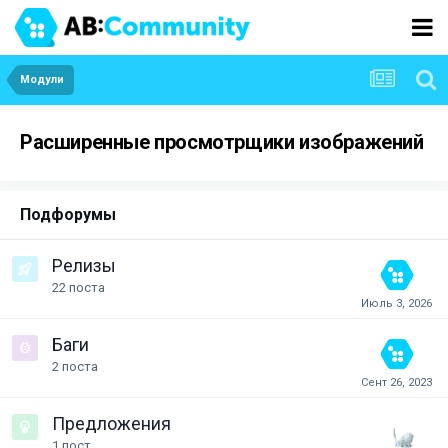
Модули
Расширенные просмотрщики изображений
Подфорумы
Релизы
22
поста
Баги
2
поста
Предложения
1
пост