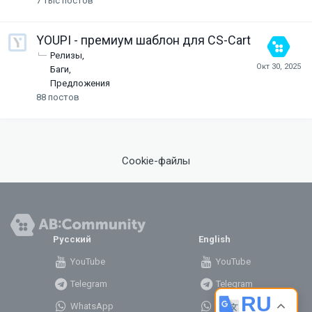
7 тыс
постов
YOUPI - премиум шаблон для CS-Cart
Релизы
Баги
Предложения
88
постов
Cookie-файлы
Русский
English
YouTube
YouTube
Telegram
Telegram
RU
WhatsApp
WhatsApp