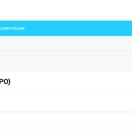
ументация
РО)