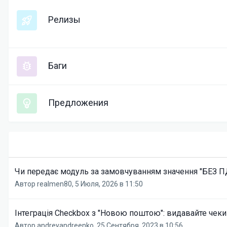
Релизы
Баги
Предложения
Чи передає модуль за замовчуванням значення "БЕЗ П
Автор
realmen80
,
5 Июля, 2026 в 11:50
Інтеграція Checkbox з "Новою поштою": видавайте чеки
Автор
andreyandreenko
,
25 Сентября, 2023 в 10:56