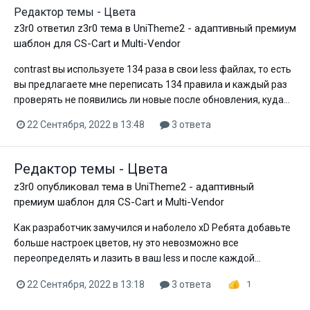
Редактор темы - Цвета
z3r0
ответил
z3r0
тема в
UniTheme2 - адаптивный премиум
шаблон для CS-Cart и Multi-Vendor
contrast вы используете 134 раза в свои less файлах, то есть
вы предлагаете мне переписать 134 правила и каждый раз
проверять не появились ли новые после обновления, куда...
22 Сентября, 2022 в 13:48
3 ответа
Редактор темы - Цвета
z3r0
опубликовал тема в
UniTheme2 - адаптивный
премиум шаблон для CS-Cart и Multi-Vendor
Как разработчик замучился и наболело xD Ребята добавьте
больше настроек цветов, ну это невозможно все
переопределять и лазить в ваш less и после каждой...
22 Сентября, 2022 в 13:18
3 ответа
1