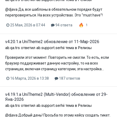
@djava Да, все шаблоны в обязательном порядке будут
перепроверяться. На всех устройствах. Это "must have"!
25 Мая, 2026 в 07:44
94 ответа
1
v4.20.1.a UniTheme2 обновление от 11-Мар-2026
ab.qa.trs
ответил
ab.support.serhii
тема в
Релизы
Проверили этот момент. Повторить не смогли. То есть, если
браузер поддерживает данную настройку, то на всех
страницах, включая страницу категории, эта настройка...
16 Марта, 2026 в 13:38
187 ответов
v4.19.1.a UniTheme2 (Multi-Vendor) обновление от 29-
Янв-2026
ab.qa.trs
ответил
ab.support.serhii
тема в
Релизы
@djava Добрый день! Просьба по этому кейсу создать тикет.