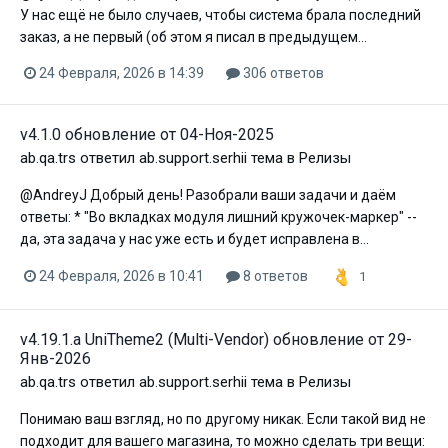
У нас ещё не было случаев, чтобы система брала последний
заказ, а не первый (об этом я писал в предыдущем...
24 Февраля, 2026 в 14:39
306 ответов
v4.1.0 обновление от 04-Ноя-2025
ab.qa.trs
ответил
ab.support.serhii
тема в
Релизы
@AndreyJ Добрый день! Разобрали ваши задачи и даём
ответы: * "Во вкладках модуля лишний кружочек-маркер" --
да, эта задача у нас уже есть и будет исправлена в...
24 Февраля, 2026 в 10:41
8 ответов
1
v4.19.1.a UniTheme2 (Multi-Vendor) обновление от 29-
Янв-2026
ab.qa.trs
ответил
ab.support.serhii
тема в
Релизы
Понимаю ваш взгляд, но по другому никак. Если такой вид не
подходит для вашего магазина, то можно сделать три вещи: