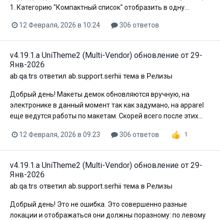
1. Категорию "Компактный список" отобразить в одну...
12 Февраля, 2026 в 10:24
306 ответов
v4.19.1.a UniTheme2 (Multi-Vendor) обновление от 29-
Янв-2026
ab.qa.trs
ответил
ab.support.serhii
тема в
Релизы
Добрый день! Макеты демок обновляются вручную, на
электронике в данный момент так как задумано, на apparel
еще ведутся работы по макетам. Скорей всего после этих...
12 Февраля, 2026 в 09:23
306 ответов
1
v4.19.1.a UniTheme2 (Multi-Vendor) обновление от 29-
Янв-2026
ab.qa.trs
ответил
ab.support.serhii
тема в
Релизы
Добрый день! Это не ошибка. Это совершенно разные
локации и отображаться они должны поразному: по левому