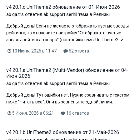
v4.20.1.c UniTheme2 обновление от 01-Июн-2026
ab.qa.trs
ответил
ab.support.serhii
тема в
Релизы
Добрый день! Если не желаете отображать пустые звёзды
рейтинга, то отключите настройку "Отображать пустые
звёзды рейтинга товара" (настройки темы UniTheme2 ->...
10 Июня, 2026 в 11:47
62 ответа
v4.20.1.a UniTheme2 (Multi-Vendor) обновление от 04-
Июн-2026
ab.qa.trs
ответил
ab.support.serhii
тема в
Релизы
Добрый день! Тут ошибки нет. Нужно сравнивать с текстом
ниже "Читать все". Они выровнены по одной линии.
5 Июня, 2026 в 06:21
16 ответов
v4.20.1.b UniTheme2 обновление от 21-Май-2026
ab.qa.trs
ответил
ab.support.serhii
тема в
Релизы