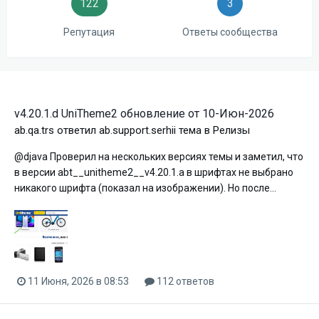
122
3
Репутация
Ответы сообщества
v4.20.1.d UniTheme2 обновление от 10-Июн-2026
ab.qa.trs
ответил
ab.support.serhii
тема в
Релизы
@djava Проверил на нескольких версиях темы и заметил, что
в версии abt__unitheme2__v4.20.1.a в шрифтах не выбрано
никакого шрифта (показал на изображении). Но после...
11 Июня, 2026 в 08:53
112 ответов