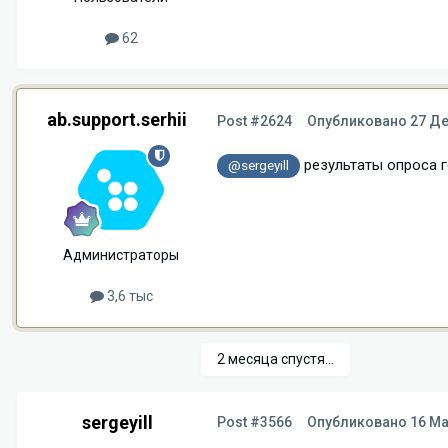
62
ab.support.serhii
Post #2624
Опубликовано
27 Де
результаты опроса г
@sergeyill
Администраторы
3,6 тыс
2 месяца спустя...
sergeyill
Post #3566
Опубликовано
16 Ма