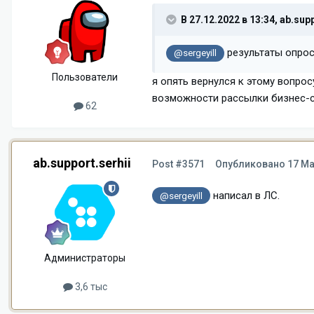
В 27.12.2022 в 13:34,
ab.supp
результаты опрос
@sergeyill
Пользователи
я опять вернулся к этому вопро
возможности рассылки бизнес-со
62
ab.support.serhii
Post #3571
Опубликовано
17 Ма
написал в ЛС.
@sergeyill
Администраторы
3,6 тыс