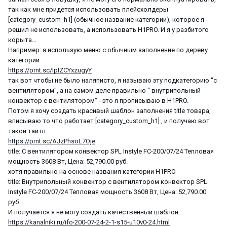
так как мне придется использовать плейсхолдеры
[category_custom_h1] (обычное название категории), которое я
решил не использовать, а использовать H1PRO. И я у разбитого
корыта...
Например: я использую меню с обычным заполнение по дереву
категорий
https://prnt.sc/IpIZCYxzugyY
так вот чтобы не было наляписто, я называю эту подкатегорию "с
вентилятором", а на самом деле правильно " внутрипольный
конвектор с вентилятором" - это я прописываю в H1PRO.
Потом я хочу создать красивый шаблон заполнения title товара,
вписываю то что работает [category_custom_h1] , и получаю вот
такой тайтл...
https://prnt.sc/AJzPhsoL7Oje
title: С вентилятором конвектор SPL Instyle FC-200/07/24 Тепловая
мощность 3608 Вт, Цена: 52,790.00 руб.
хотя правильно на основе названия категории H1PRO
title: Внутрипольный конвектор с вентилятором конвектор SPL
Instyle FC-200/07/24 Тепловая мощность 3608 Вт, Цена: 52,790.00
руб.
И получается я не могу создать качественный шаблон...
https://kanalniki.ru/ifc-200-07-24-2-1-s15-u10v0-24.html