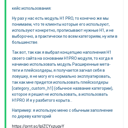
кейс использования:
Ну раз у нас есть модуль H1 PRO, то конечно же мы
понимаем, что те клиенты которые его используют,
используют конкретно, прописывают нужные H1, и не
выборочно, а практически по всем категориям, ну или в
большинстве.
Так вот, так как я выбрал концепцию наполнения H1
своего сайта на основании H1PRO модуля, то когда я
начинаю использовать модуль Расширенные мета-
теги и плейсхолдеры, я получается загнал себя в
ловушку, я не могу его нормально эксплуатировать,
так как мне придется использовать плейсхолдеры
[category_custom_h1] (обычное название категории),
которое я решил не использовать, а использовать
H1PRO. И я у разбитого корыта...
Например: я использую меню с обычным заполнение
по дереву категорий
https://prnt.sc/IpIZCYxzugyY