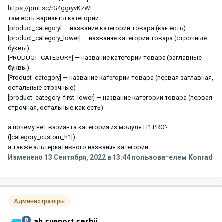
https://prnt.sc/rG4ggryvKzWI
там есть варианты категорий:
[product_category] — название категории товара (как есть)
[product_category_lower] — название категории товара (строчные
буквы)
[PRODUCT_CATEGORY] — название категории товара (заглавные
буквы)
[Product_category] — название категории товара (первая заглавная,
остальные строчные)
[product_category_first_lower] — название категории товара (первая
строчная, остальные как есть)
а почему нет варианта категория из модуля H1 PRO?
([category_custom_h1])
а также альтернативного названия категории...
Изменено
13 Сентября, 2022 в 13:44
пользователем Konrad
Администраторы
ab.support.serhii