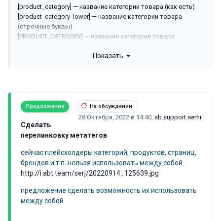
[product_category] — название категории товара (как есть)
[product_category_lower] — название категории товара
(строчные буквы)
[PRODUCT_CATEGORY] — название категории товара
(заглавные буквы)
Показать
[Product_category] — название категории товара (первая
заглавная, остальные строчные)
[product_category_first_lower] — название категории товара
(первая строчная, остальные как есть)
а почему нет варианта категория из модуля H1 PRO?
Предложение
На обсуждении
([category_custom_h1])
28 Октября, 2022 в 14:40
,
ab.support.serhii
Сделать
а также альтернативного названия категории...
перелинковку метатегов
сейчас плейсхолдеры категорий, продуктов, страниц,
брендов и т.п. нельзя использовать между собой
http://i.abt.team/serj/20220914_125639.jpg
предложение сделать возможность их использовать
между собой