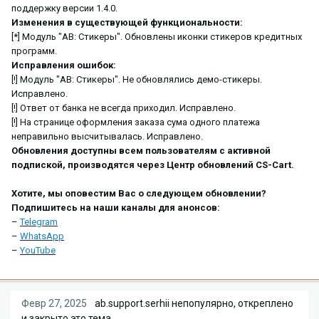
поддержку версии 1.4.0.
Изменения в существующей функциональности:
[*] Модуль "AB: Стикеры". Обновлены иконки стикеров кредитных
программ.
Исправления ошибок:
[!] Модуль "АВ: Стикеры". Не обновлялись демо-стикеры.
Исправлено.
[!] Ответ от банка не всегда приходил. Исправлено.
[!] На странице оформления заказа сума одного платежа
неправильно высчитывалась. Исправлено.
Обновления доступны всем пользователям с активной
подпиской, производятся через Центр обновлений CS-Cart.
Хотите, мы оповестим Вас о следующем обновлении?
Подпишитесь на наши каналы для анонсов:
–
Telegram
–
WhatsApp
–
YouTube
Февр 27, 2025
ab.support.serhii
непопулярно, откреплено
и закрыто это тема