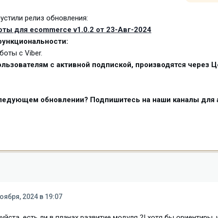
устили релиз обновления:
боты для ecommerce v1.0.2 от 23-Авг-2024
ункциональности:
боты с Viber.
льзователям с активной подпиской, производятся через Ц
следующем обновлении? Подпишитесь на наши каналы для 
оября, 2024 в 19:07
йста, есть ли в планах развитие модуля ?! хотя бы ориентиры, ч