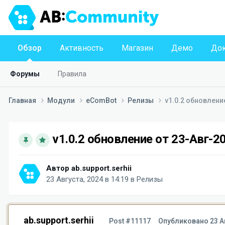
Обзор
Активность
Магазин
Демо
Док
Форумы
Правила
Главная
Модули
eComBot
Релизы
v1.0.2 обновлени
v1.0.2 обновление от 23-Авг-2
Автор
ab.support.serhii
23 Августа, 2024 в 14:19
в
Релизы
ab.support.serhii
Post #11117
Опубликовано
23 А