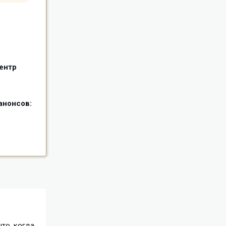
ентр
анонсов:
то, когда,