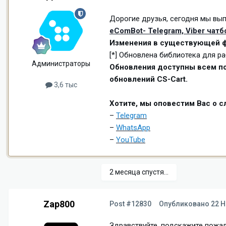
Дорогие друзья, сегодня мы вып
eComBot- Telegram, Viber чат
Изменения в существующей ф
[*] Обновлена библиотека для ра
Администраторы
Обновления доступны всем по
обновлений CS-Cart.
3,6 тыс
Хотите, мы оповестим Вас о 
–
Telegram
–
WhatsApp
–
YouTube
2 месяца спустя...
Zap800
Post #12830
Опубликовано
22 Н
Здравствуйте, подскажите пожалу