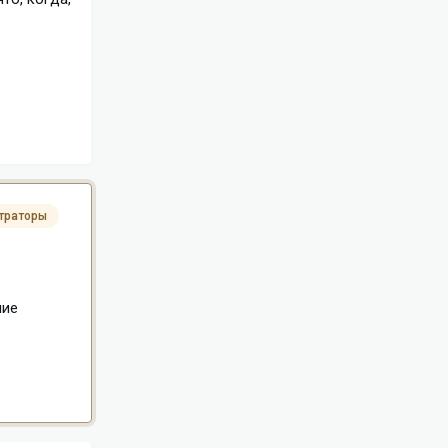
траторы
ние