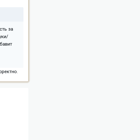
сть за
уки/
обавит
рректно.