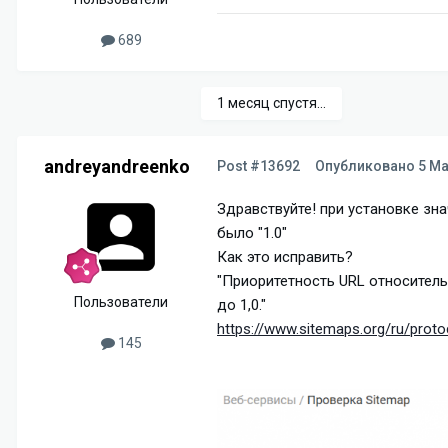
689
1 месяц спустя...
andreyandreenko
Post #13692
Опубликовано
5 Ма
Здравствуйте! при установке зн
было "1.0"
Как это исправить?
"Приоритетность URL относитель
Пользователи
до 1,0."
https://www.sitemaps.org/ru/proto
145