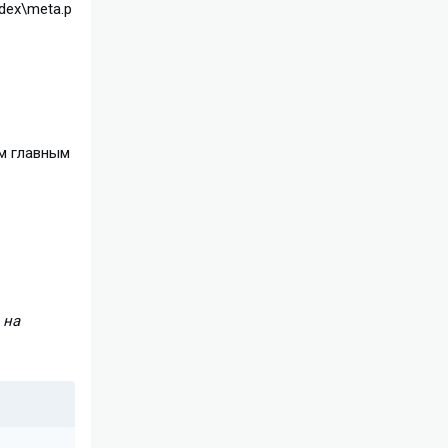
dex\meta.p
м главным
 на