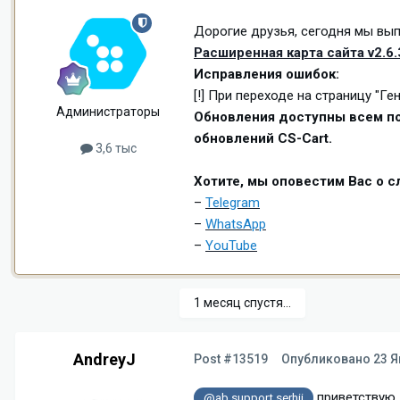
Дорогие друзья, сегодня мы вып
Расширенная карта сайта v2.6.
Исправления ошибок:
[!] При переходе на страницу "Г
Администраторы
Обновления доступны всем по
обновлений CS-Cart.
3,6 тыс
Хотите, мы оповестим Вас о 
–
Telegram
–
WhatsApp
–
YouTube
1 месяц спустя...
AndreyJ
Post #13519
Опубликовано
23 Я
приветствую.
@ab.support.serhii