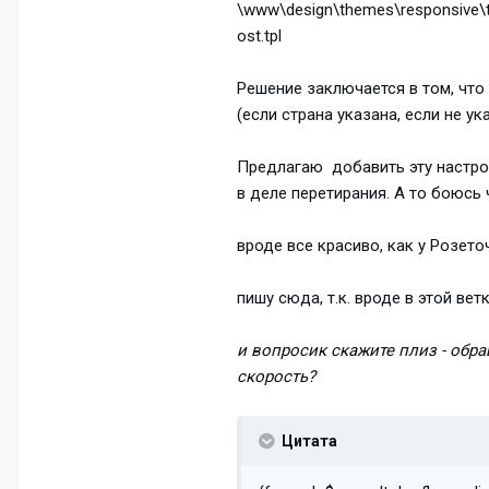
\www\design\themes\responsive\t
ost.tpl
Решение заключается в том, что
(если страна указана, если не ук
Предлагаю добавить эту настро
в деле перетирания. А то боюсь 
вроде все красиво, как у Розеточ
пишу сюда, т.к. вроде в этой вет
и вопросик скажите плиз - обра
скорость?
Цитата