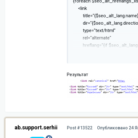
{foreach $seo_alt_hreflangs_li
<link
title="{$seo_alt_lang.name}
dir="{$seo_alt_lang.directio
type="text/html"
rel="alternate"
hreflang="{if $seo_alt_lang_
{$seo_alt_lang_code}-{$settin
href="{$seo_alt_lang.href}"
/>
Результат
{/foreach}
ab.support.serhii
Post #13522
Опубликовано
24 Я