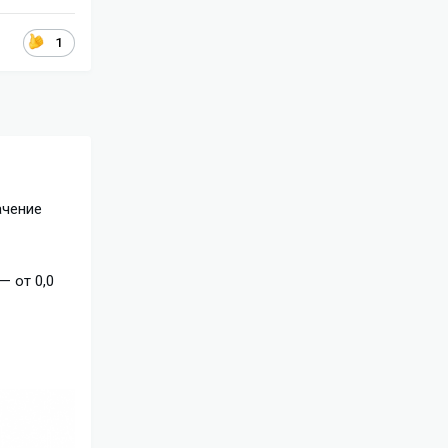
1
ачение
— от 0,0