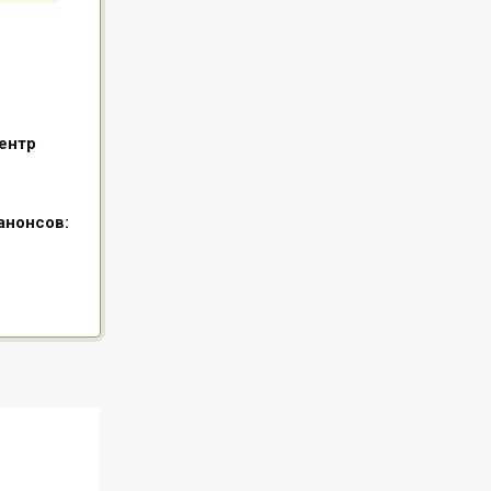
ентр
анонсов: