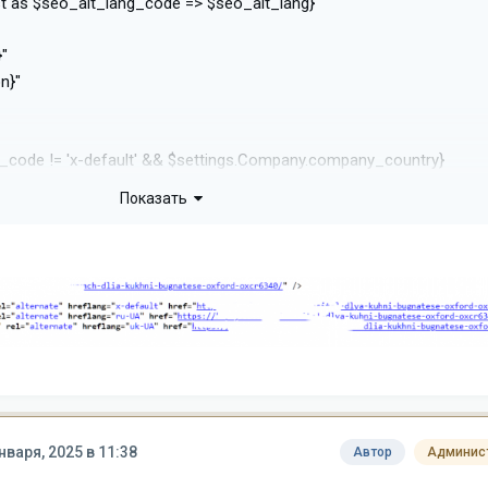
st as $seo_alt_lang_code => $seo_alt_lang}
"
n}"
code != 'x-default' && $settings.Company.company_country}
gs.Company.company_country}{else}{$seo_alt_lang_code}{/if}"
Показать
нваря, 2025 в 11:38
Автор
Админис