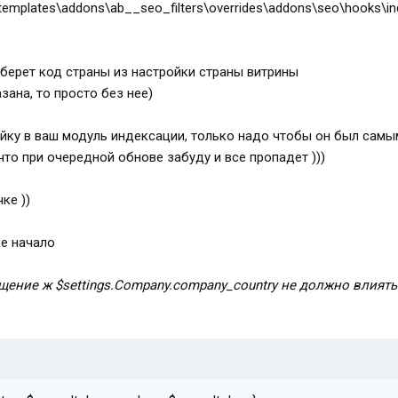
emplates\addons\ab__seo_filters\overrides\addons\seo\hooks\in
 берет код страны из настройки страны витрины
азана, то просто без нее)
йку в ваш модуль индексации, только надо чтобы он был самы
что при очередной обнове забуду и все пропадет )))
ке ))
ке начало
щение ж $settings.Company.company_country не должно влиять