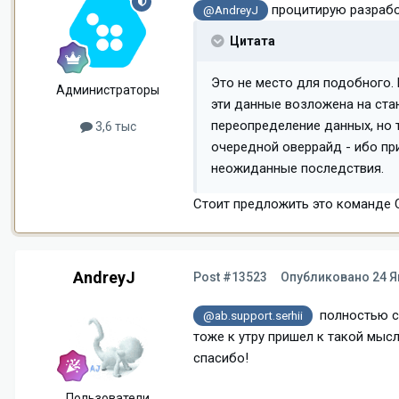
процитирую разрабо
@AndreyJ
Цитата
Это не место для подобного.
Администраторы
эти данные возложена на стан
переопределение данных, но 
3,6 тыс
очередной оверрайд - ибо пр
неожиданные последствия.
Стоит предложить это команде C
AndreyJ
Post #13523
Опубликовано
24 Я
полностью с
@ab.support.serhii
тоже к утру пришел к такой мыс
спасибо!
Пользователи