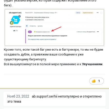
(будет указана версия, которая содержит исправление этого
бага).
Кроме того, если такой баг уже есть в багтрекере, то мы не будем
создавать дубли, а привяжем ваше сообщение к уже
существующему багрепорту.
Всё вышеупомянутое в полной мере применимо и к
Улучшениям
.
1
Нояб 23, 2022
ab.support.serhii
непопулярно и откреплено
это тема