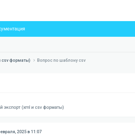
ументация
и csv форматы)
Вопрос по шаблону csv
 экспорт (xml и csv форматы)
евраля, 2025 в 11:07