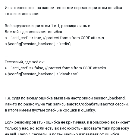
Из интересного - на нашем тестовом серваке при этом ошибка
тоже не возникает.
Всё окружение при этом 1 в 1, разница лишь в:
Боевой, где возникает ошибка:
< 'anti_csrf' => true, // protect forms from CSRF attacks
< $config['session_backend'] = 'redis';
---
Тестовый, где всё ок:
> 'anti_csrf' => false, // protect forms from CSRF attacks
> $config['session_backend'] = 'database';
Т.е. судя по всему ошибка вызвана настройкой session_backend.
Как-то по разному/не так записываются/обрабатываются сессии,
в итоге имеем пустые хлебные крошки и ошибку.
Если резюмировать - ошибка не критичная, и возможно возникает
только у нас, но если есть возможность - добавьте таки проверку
на null. Дело 1 секунды, а потенциально избавляет от ошибки.