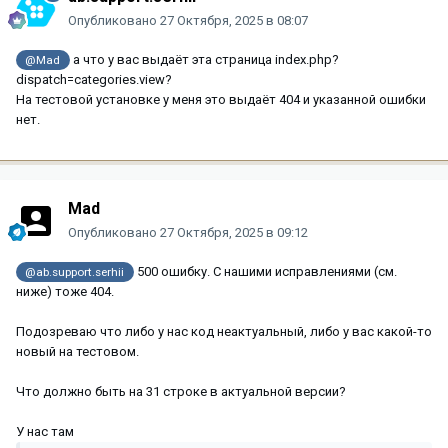
Опубликовано
27 Октября, 2025 в 08:07
а что у вас выдаёт эта страница index.php?
@Mad
dispatch=categories.view?
На тестовой установке у меня это выдаёт 404 и указанной ошибки
нет.
Mad
Опубликовано
27 Октября, 2025 в 09:12
500 ошибку. С нашими исправлениями (см.
@ab.support.serhii
ниже) тоже 404.
Подозреваю что либо у нас код неактуальный, либо у вас какой-то
новый на тестовом.
Что должно быть на 31 строке в актуальной версии?
У нас там