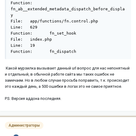
Function:	
fn_ab__extended_metadata_dispatch_before_displa
y

File:	app/functions/fn.control.php

Line:	629

Function:	fn_set_hook

File:	index.php

Line:	19

Function:	fn_dispatch
Какой мурзилка вызывает данный url вопрос для нас непонятный
и отдельный, в обычной работе сайта мы таких ошибок не
замечаем. Но в любом случае просьба поправить, т.к. происходит
это каждый день, а 500 ошибки в логах это не самое приятное.
P.S. Версия аддона последняя.
Администраторы