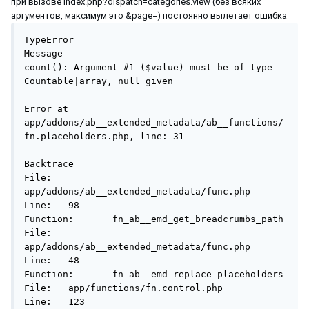
при вызове index.php?dispatch=categories.view (без всяких
аргументов, максимум это &page=) постоянно вылетает ошибка
TypeError

Message

count(): Argument #1 ($value) must be of type 
Countable|array, null given

Error at

app/addons/ab__extended_metadata/ab__functions/
fn.placeholders.php, line: 31

Backtrace

File:	
app/addons/ab__extended_metadata/func.php

Line:	98

Function:	fn_ab__emd_get_breadcrumbs_path

File:	
app/addons/ab__extended_metadata/func.php

Line:	48

Function:	fn_ab__emd_replace_placeholders

File:	app/functions/fn.control.php

Line:	123
