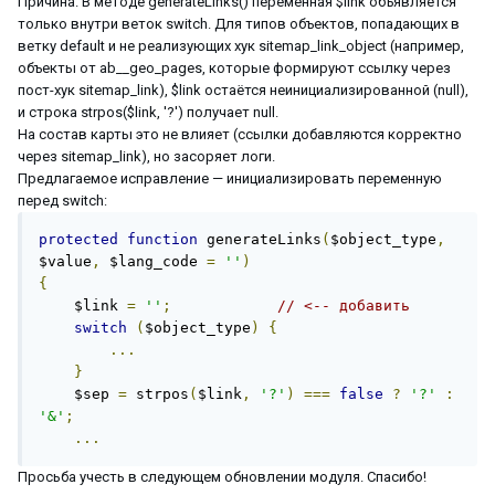
Причина. В методе generateLinks() переменная $link объявляется
только внутри веток switch. Для типов объектов, попадающих в
ветку default и не реализующих хук sitemap_link_object (например,
объекты от ab__geo_pages, которые формируют ссылку через
пост-хук sitemap_link), $link остаётся неинициализированной (null),
и строка strpos($link, '?') получает null.
На состав карты это не влияет (ссылки добавляются корректно
через sitemap_link), но засоряет логи.
Предлагаемое исправление — инициализировать переменную
перед switch:
protected
function
 generateLinks
(
$object_type
,
$value
,
 $lang_code 
=
''
)
{
    $link 
=
''
;
// <-- добавить
switch
(
$object_type
)
{
...
}
    $sep 
=
 strpos
(
$link
,
'?'
)
===
false
?
'?'
:
'&'
;
...
Просьба учесть в следующем обновлении модуля. Спасибо!