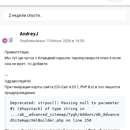
2 недели спустя...
AndreyJ
Опубликовано
15 Июня, 2026 в 16:00
Приветствую.
Мы тут ще чуток с Клавдией нарыли. перепроверьте плиз и если
она не врет, то добавте.
---
Здравствуйте!
При генерации карты сайта (CS-Cart 4.20.1, PHP 8.x) в лог пишется
предупреждение:
Deprecated: strpos(): Passing null to parameter 
#1 ($haystack) of type string in 
.../ab__advanced_sitemap/Tygh/Addons/Ab_Advance
dSitemap/XmlBuilder.php on line 250