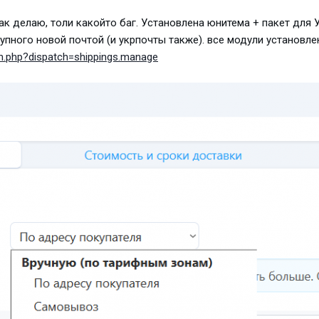
так делаю, толи какойто баг. Установлена юнитема + пакет для
упного новой почтой (и укрпочты также). все модули установл
.php?dispatch=shippings.manage