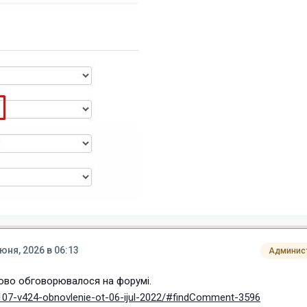
юня, 2026 в 06:13
Админис
во обговорювалося на форумі.
/107-v424-obnovlenie-ot-06-ijul-2022/#findComment-3596