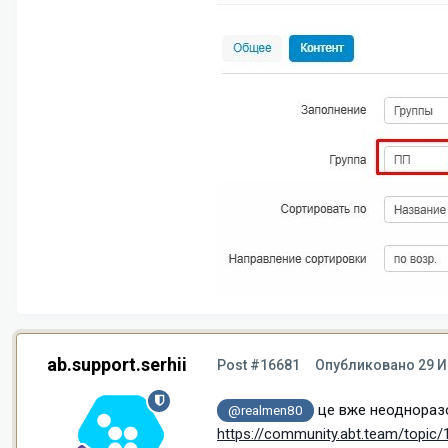
ab.support.serhii
Post #16681
Опубликовано
29 И
це вже неодноразо
@realmen80
https://community.abt.team/topic