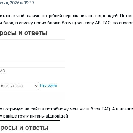
юня, 2026 в 09:37
итань в якій вказую потрібний перелік питань-відповідей. Потім
 блок, в списку нових блоків бачу щось типу AB: FAQ, по аналогі
 і отримую на сайті в потрібному мені місці блок FAQ. А в нлаш
 раніше групу питань-відповідей