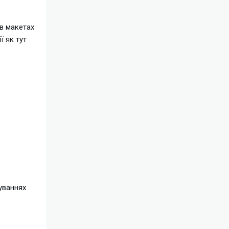
 в макетах
ї як тут
туваннях