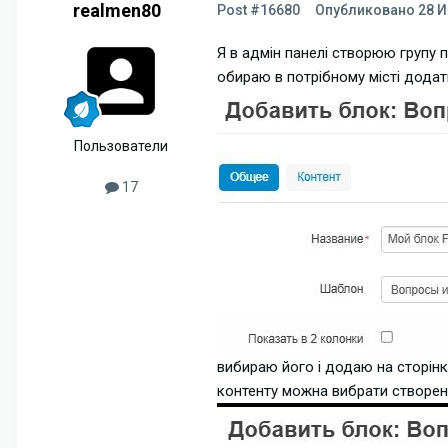
realmen80
Post #16680
Опубликовано
28 И
Я в адмін панелі створюю групу п
обираю в потрібному місті додати
Пользователи
17
вибираю його і додаю на сторінку
контенту можна вибрати створену