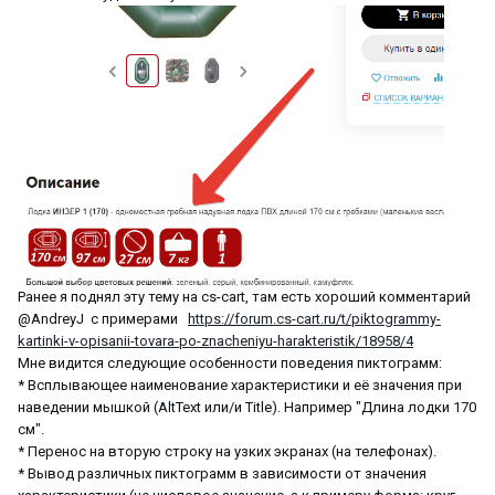
Ранее я поднял эту тему на cs-cart, там есть хороший комментарий
@AndreyJ с примерами
https://forum.cs-cart.ru/t/piktogrammy-
kartinki-v-opisanii-tovara-po-znacheniyu-harakteristik/18958/4
Мне видится следующие особенности поведения пиктограмм:
* Всплывающее наименование характеристики и её значения при
наведении мышкой (AltText или/и Title). Например "Длина лодки 170
см".
* Перенос на вторую строку на узких экранах (на телефонах).
* Вывод различных пиктограмм в зависимости от значения