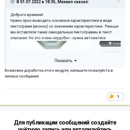
В 01.07.2022 в 18:35,
Михаил
сказал:
Доброго времени!
Нужно ярко выводить основные характеристики в виде
пиктограмм (иконок) со значением характеристики. Раньше
мы вставляли такие самодельные пиктограммы в текст
описания. Но это очень неудобно - нужна автоматика.
Показать
Возможна доработка этого модуля, напишите пожалуйста в
личные сообщения.
1
Ранее я поднял эту тему на cs-cart, там есть хороший
Для публикации сообщений создайте
комментарий @AndreyJ с примерами
https://forum.cs-
cart.ru/t/piktogrammy-kartinki-v-opisanii-tovara-po-znacheniyu-
учётную запись или авторизуйтесь