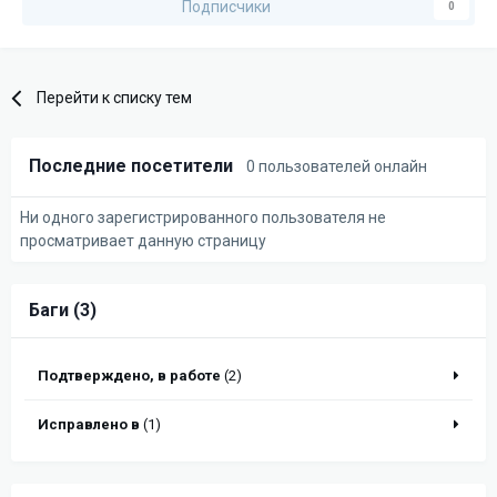
Подписчики
0
и блоком с ценой; либо под блоком с ценой.
Возможна ли такая доработка Стикеров, или это тянет на
отдельный модуль?
Перейти к списку тем
Последние посетители
0 пользователей онлайн
Ни одного зарегистрированного пользователя не
просматривает данную страницу
Баги (3)
Подтверждено, в работе
(2)
Исправлено в
(1)