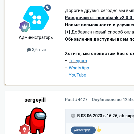
Дорогие друзья, сегодня мы вып
Рассрочки от monobank v2.0.0
Новые возможности и улучше
[+] Добавлен новый способ опла
Администраторы
Обновления доступны всем по
3,6 тыс
Хотите, мы оповестим Вас о 
–
Telegram
–
WhatsApp
–
YouTube
sergeyill
Post #4427
Опубликовано
12 Ию
В 08.06.2023 в 16:26,
ab.supp
@sergeyill