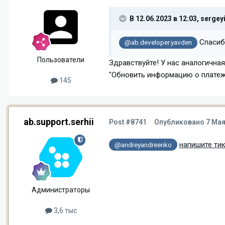
В 12.06.2023 в 12:03,
sergeyi
Спасибо
@ab.developer.yavden
Пользователи
Здравствуйте! У нас аналогична
"Обновить информацию о платеж
145
ab.support.serhii
Post #8741
Опубликовано
7 Мая
напишите тик
@andreyandreenko
Администраторы
3,6 тыс