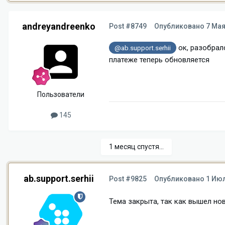
andreyandreenko
Post #8749
Опубликовано
7 Мая
ок, разобрал
@ab.support.serhii
платеже теперь обновляется
Пользователи
145
1 месяц спустя...
ab.support.serhii
Post #9825
Опубликовано
1 Июл
Тема закрыта, так как вышел но