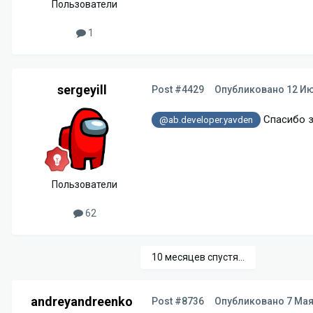
Пользователи
1
sergeyill
Post #4429
Опубликовано
12 Ию
Спасибо за
@ab.developer.yavden
Пользователи
62
10 месяцев спустя...
andreyandreenko
Post #8736
Опубликовано
7 Мая