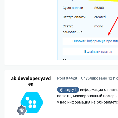
ab.developer.yavd
Post #4428
Опубликовано
12 Ию
en
информация о платеж
@sergeyill
валюты, маскированный номер ка
у вас информация не обновляетс