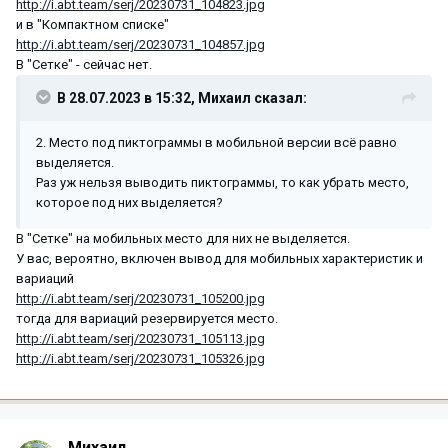
http://i.abt.team/serj/20230731_104823.jpg
и в "Компактном списке"
http://i.abt.team/serj/20230731_104857.jpg
В "Сетке" - сейчас нет.
В 28.07.2023 в 15:32,
Михаил
сказал:
2. Место под пиктограммы в мобильной версии всё равно
выделяется.
Раз уж нельзя выводить пиктограммы, то как убрать место,
которое под них выделяется?
В "Сетке" на мобильных место для них не выделяется.
У вас, вероятно, включен вывод для мобильных характеристик и
вариаций
http://i.abt.team/serj/20230731_105200.jpg
тогда для вариаций резервируется место.
http://i.abt.team/serj/20230731_105113.jpg
http://i.abt.team/serj/20230731_105326.jpg
Михаил