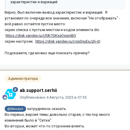
характеристик и вариаций
Верно, был включен вывод характеристик и вариаций. Я
установил по очереди все значения, включая "Не отображать" -
всё равно остаётся пустое место.
скрин списка с пустым местом и кодом элемента div:
https://disk.yandex.ru/i/l0h7GKxsOssmBQ
скрин настроек:
https://disk.yandex.ru/i/qsSijuExJzh-iQ
Подскажете, где можно еще поискать причину?
Администраторы
ab.support.serhii
Опубликовано
4 Августа, 2023 в 07:55
затрудняюсь сказать.
@Михаил
Во-первых, версия темы довольно старая, с тех пор много
изменений было в "Сетке".
Во-вторых, может что-то стороннее влиять.