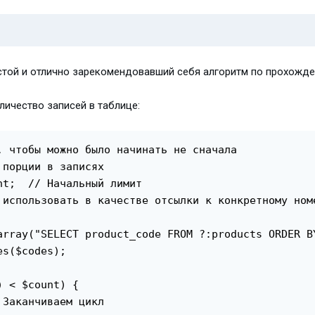
стой и отлично зарекомендовавший себя алгоритм по прохожд
личество записей в таблице:
, чтобы можно было начинать не сначала

порции в записях

t;  // Начальный лимит

 использовать в качестве отсылки к конкретному номе
array("SELECT product_code FROM ?:products ORDER BY
s($codes);

 < $count) {

Заканчиваем цикл
