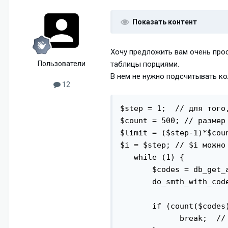
Показать контент
Хочу предложить вам очень про
Пользователи
таблицы порциями.
В нем не нужно подсчитывать ко
12
$step = 1;  // для того
$count = 500; // размер 
$limit = ($step-1)*$coun
$i = $step; // $i можно
   while (1) {

       $codes = db_get_
       do_smth_with_code
       if (count($codes)
             break;  // 