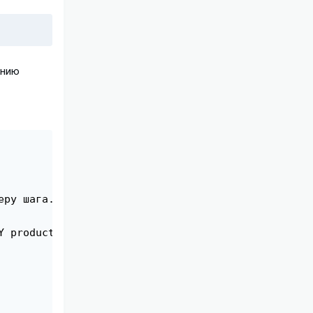
ению
ру шага.

 product_code LIMIT $limit,$count");
