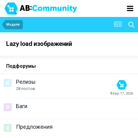
Модули
Lazy load изображений
Подфорумы
Релизы
28
постов
Баги
Предложения