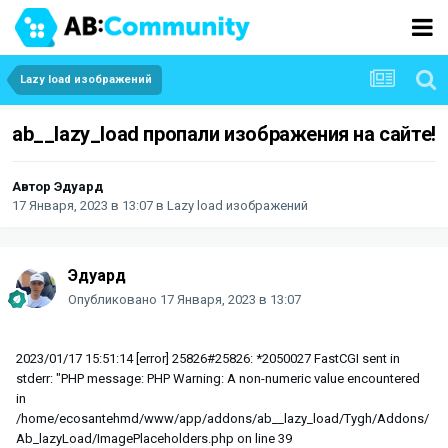
Lazy load изображений
ab__lazy_load пропали изображения на сайте!
Автор
Эдуард
17 Января, 2023 в 13:07
в
Lazy load изображений
Эдуард
Опубликовано
17 Января, 2023 в 13:07
2023/01/17 15:51:14 [error] 25826#25826: *2050027 FastCGI sent in
stderr: "PHP message: PHP Warning: A non-numeric value encountered
in
/home/ecosantehmd/www/app/addons/ab__lazy_load/Tygh/Addons/
Ab_lazyLoad/ImagePlaceholders.php on line 39