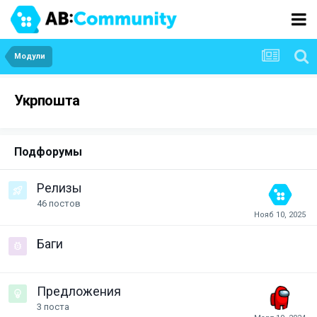
Модули
Укрпошта
Подфорумы
Релизы
46
постов
Баги
Предложения
3
поста