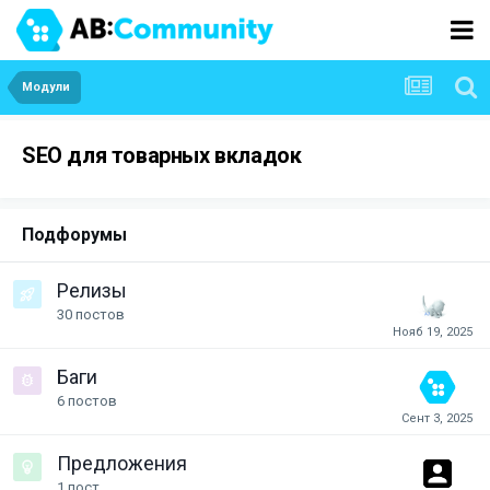
Модули
SEO для товарных вкладок
Подфорумы
Релизы
30
постов
Баги
6
постов
Предложения
1
пост