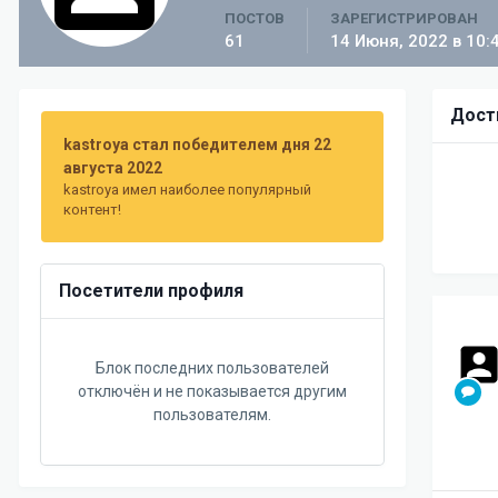
ПОСТОВ
ЗАРЕГИСТРИРОВАН
61
14 Июня, 2022 в 10:
Дост
kastroya стал победителем дня 22
августа 2022
kastroya имел наиболее популярный
контент!
Посетители профиля
Блок последних пользователей
отключён и не показывается другим
пользователям.