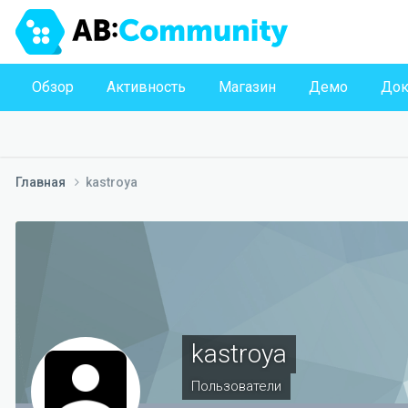
Обзор
Активность
Магазин
Демо
Док
Главная
kastroya
kastroya
Пользователи