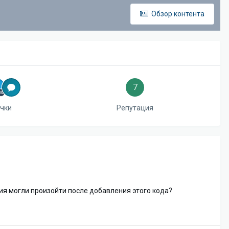
Обзор контента
7
ачки
Репутация
ния могли произойти после добавления этого кода?