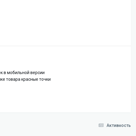
ек в мобильной версии
очке товара красные точки
Активность