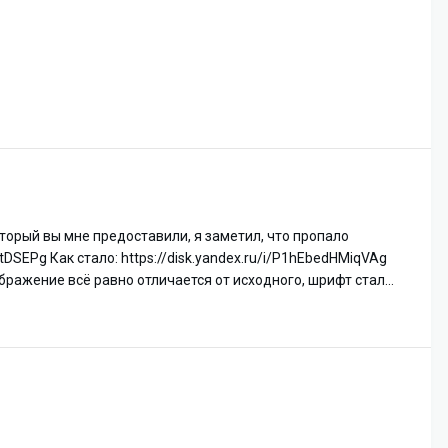
оторый вы мне предоставили, я заметил, что пропало
FtDSEPg Как стало: https://disk.yandex.ru/i/P1hEbedHMiqVAg
ражение всё равно отличается от исходного, шрифт стал...