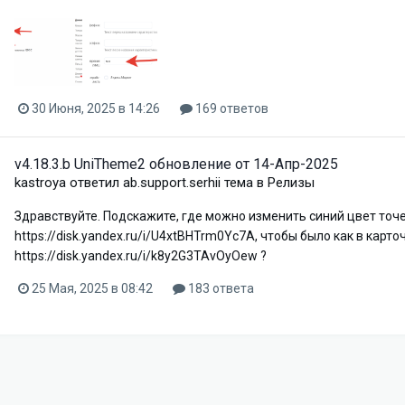
30 Июня, 2025 в 14:26
169 ответов
v4.18.3.b UniTheme2 обновление от 14-Апр-2025
kastroya
ответил
ab.support.serhii
тема в
Релизы
Здравствуйте. Подскажите, где можно изменить синий цвет точ
https://disk.yandex.ru/i/U4xtBHTrm0Yc7A, чтобы было как в карт
https://disk.yandex.ru/i/k8y2G3TAvOyOew ?
25 Мая, 2025 в 08:42
183 ответа