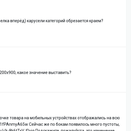
релка вперёд) карусели категорий обрезается краем?
1200х900, какое значение выставить?
точке товара на мобильных устройствах отображались на всю
/vbj1fPAnmyA65w Сейчас же по бокам появилось много пустоты,
u/i/k-8k6tTxVJDvig Подскажите, пожалуйста, это изменение...