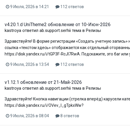
9 Июля, 2026 в 14:21
112 ответов
v4.20.1.d UniTheme2 обновление от 10-Июн-2026
kastroya
ответил
ab.support.serhii
тема в
Релизы
Здравствуйте! В форме регистрации «Создать учетную запись» 
ссылка «текстом здесь» отображается как отдельный оторванный
https://disk.yandex.ru/i/tGP3F-RcJI7RwA. Подскажите, это баг ил
9 Июля, 2026 в 13:54
112 ответов
v1.12.1 обновление от 21-Май-2026
kastroya
ответил
ab.support.serhii
тема в
Релизы
Здравствуйте! Кнопка навигации (стрелка вперёд) карусели кате
https://disk.yandex.ru/i/OVev_I_gTpkxWw?
9 Июля, 2026 в 08:04
8 ответов