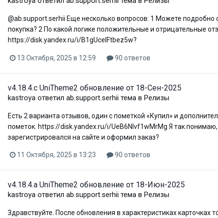
kastroya
ответил
ab.support.serhii
тема в
Релизы
@ab.support.serhii Еще несколько вопросов: 1 Можете подробно 
покупка? 2 По какой логике положительные и отрицательные о
https://disk.yandex.ru/i/B1gUcelFtbez5w?
13 Октября, 2025 в 12:59
90 ответов
v4.18.4.c UniTheme2 обновление от 18-Сен-2025
kastroya
ответил
ab.support.serhii
тема в
Релизы
Есть 2 варианта отзывов, один с пометкой «Купил» и дополнител
пометок. https://disk.yandex.ru/i/UeB6NIvf1wMrMg Я так понимаю
зарегистрировался на сайте и оформил заказ?
11 Октября, 2025 в 13:23
90 ответов
v4.18.4.a UniTheme2 обновление от 18-Июн-2025
kastroya
ответил
ab.support.serhii
тема в
Релизы
Здравствуйте. После обновления в характеристиках карточках т