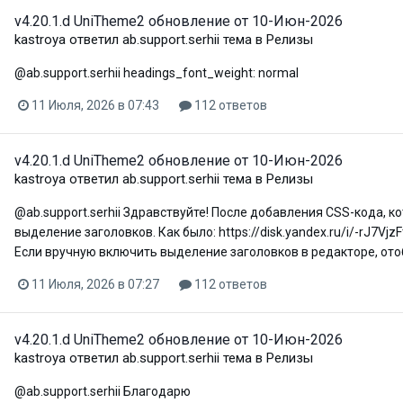
v4.20.1.d UniTheme2 обновление от 10-Июн-2026
kastroya
ответил
ab.support.serhii
тема в
Релизы
@ab.support.serhii headings_font_weight: normal
11 Июля, 2026 в 07:43
112 ответов
v4.20.1.d UniTheme2 обновление от 10-Июн-2026
kastroya
ответил
ab.support.serhii
тема в
Релизы
@ab.support.serhii Здравствуйте! После добавления CSS-кода, к
выделение заголовков. Как было: https://disk.yandex.ru/i/-rJ7Vjz
Если вручную включить выделение заголовков в редакторе, отоб
11 Июля, 2026 в 07:27
112 ответов
v4.20.1.d UniTheme2 обновление от 10-Июн-2026
kastroya
ответил
ab.support.serhii
тема в
Релизы
@ab.support.serhii Благодарю