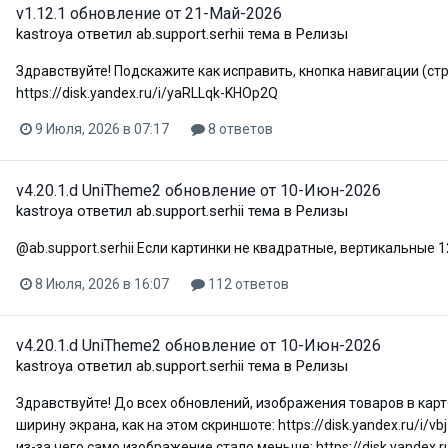
v1.12.1 обновление от 21-Май-2026
kastroya
ответил
ab.support.serhii
тема в
Релизы
Здравствуйте! Подскажите как исправить, кнопка навигации (ст
https://disk.yandex.ru/i/yaRLLqk-KHOp2Q
9 Июля, 2026 в 07:17
8 ответов
v4.20.1.d UniTheme2 обновление от 10-Июн-2026
kastroya
ответил
ab.support.serhii
тема в
Релизы
@ab.support.serhii Если картинки не квадратные, вертикальные 
8 Июля, 2026 в 16:07
112 ответов
v4.20.1.d UniTheme2 обновление от 10-Июн-2026
kastroya
ответил
ab.support.serhii
тема в
Релизы
Здравствуйте! До всех обновлений, изображения товаров в кар
ширину экрана, как на этом скриншоте: https://disk.yandex.ru/i
из-за чего само изображение стало меньше: https://disk.yandex.r