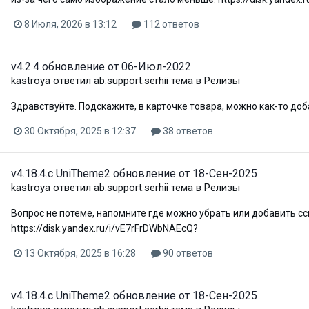
8 Июля, 2026 в 13:12
112 ответов
v4.2.4 обновление от 06-Июл-2022
kastroya
ответил
ab.support.serhii
тема в
Релизы
Здравствуйте. Подскажите, в карточке товара, можно как-то до
30 Октября, 2025 в 12:37
38 ответов
v4.18.4.c UniTheme2 обновление от 18-Сен-2025
kastroya
ответил
ab.support.serhii
тема в
Релизы
Вопрос не потеме, напомните где можно убрать или добавить сс
https://disk.yandex.ru/i/vE7rFrDWbNAEcQ?
13 Октября, 2025 в 16:28
90 ответов
v4.18.4.c UniTheme2 обновление от 18-Сен-2025