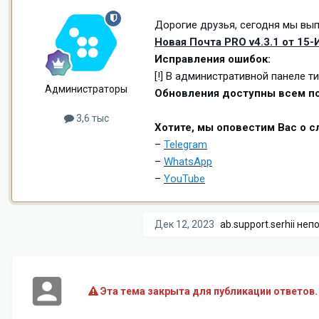
Дорогие друзья, сегодня мы вып
Новая Почта PRO v4.3.1 от 15
Исправления ошибок:
[!] В административной панеле 
Администраторы
Обновления доступны всем по
3,6 тыс
Хотите, мы оповестим Вас о 
–
Telegram
–
WhatsApp
–
YouTube
Дек 12, 2023
ab.support.serhii
непо
Эта тема закрыта для публикации ответов.