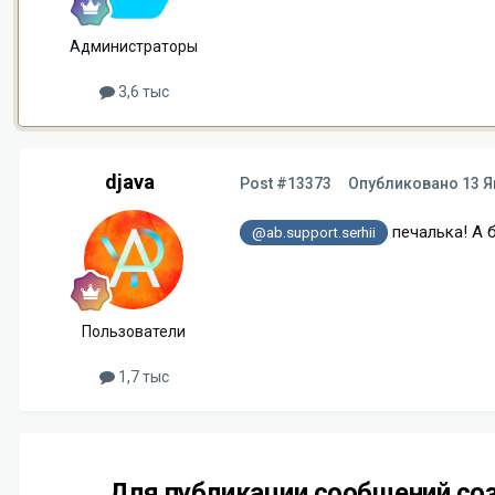
Администраторы
3,6 тыс
djava
Post #13373
Опубликовано
13 Я
печалька! А 
@ab.support.serhii
Пользователи
1,7 тыс
Для публикации сообщений соз