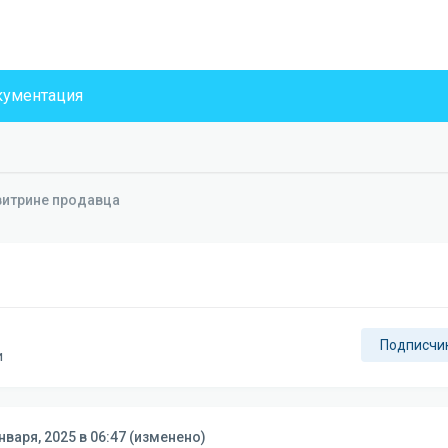
ументация
витрине продавца
Подписчи
и
нваря, 2025 в 06:47
(изменено)