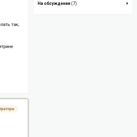
На обсуждении
(7)
лать так,
итрине
траторы