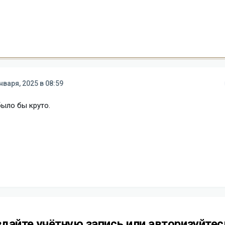
нваря, 2025 в 08:59
было бы круто.
дайте учётную запись или авторизуйтес