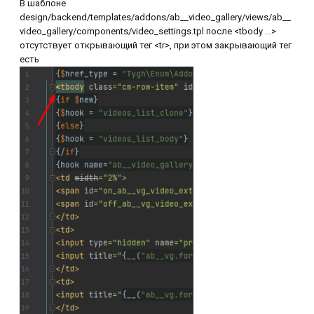
В шаблоне
design/backend/templates/addons/ab__video_gallery/views/ab__
video_gallery/components/video_settings.tpl после <tbody ...>
отсутствует открывающий тег <tr>, при этом закрывающий тег
есть