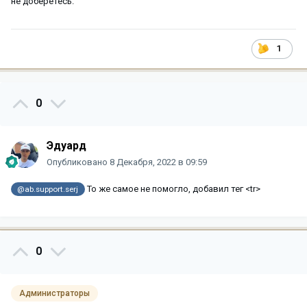
не доберётесь.
1
0
Эдуард
Опубликовано
8 Декабря, 2022 в 09:59
То же самое не помогло, добавил тег <tr>
@ab.support.serj
0
Администраторы