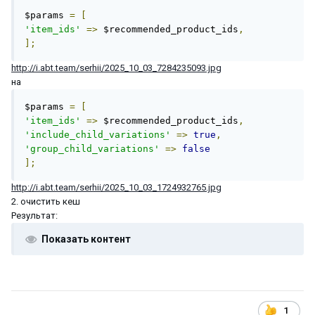
$params 
=
[
'item_ids'
=>
 $recommended_product_ids
,
];
http://i.abt.team/serhii/2025_10_03_7284235093.jpg
на
$params 
=
[
'item_ids'
=>
 $recommended_product_ids
,
'include_child_variations'
=>
true
,
'group_child_variations'
=>
false
];
http://i.abt.team/serhii/2025_10_03_1724932765.jpg
2. очистить кеш
Результат:
Показать контент
1