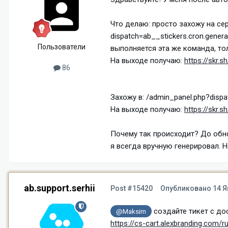
Что делаю: просто захожу на сер
dispatch=ab__stickers.cron.gener
Пользователи
выполняется эта же команда, то
На выходе получаю:
https://skr.
86
Захожу в: /admin_panel.php?disp
На выходе получаю:
https://skr.
Почему так происходит? До обно
я всегда вручную генерировал. Н
ab.support.serhii
Post #15420
Опубликовано
14 Я
создайте тикет с дос
@Maksim
https://cs-cart.alexbranding.com/