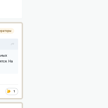
ераторы
ьных
тся. На
1