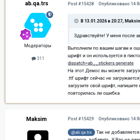
ab.qa.trs
Post #15428
Опубликовано
14 Я
В 13.01.2026 в 20:27,
Maksi
Здравствуйте! У меня после 
Модераторы
Выполнили по вашим шагам и оши
шрифт и он используется в пикт
311
dispatch=ab__stickers.generate
На этот Демос вы можете загруз
.ttf шрифт сейчас не загружает
загрузите свой шрифт, напишите
повторилась ли ошибка.
Maksim
Post #15429
Опубликовано
14 Я
Так не добавляется 
@ab.qa.trs
пытаюсь добавить. У Вас на дем