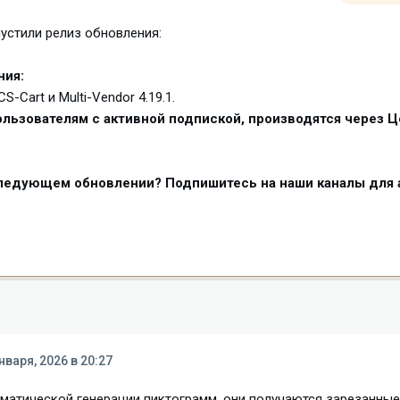
устили релиз обновления:
ния:
-Cart и Multi-Vendor 4.19.1.
льзователям с активной подпиской, производятся через Ц
следующем обновлении? Подпишитесь на наши каналы для 
нваря, 2026 в 20:27
оматической генерации пиктограмм, они получаются зарезанные