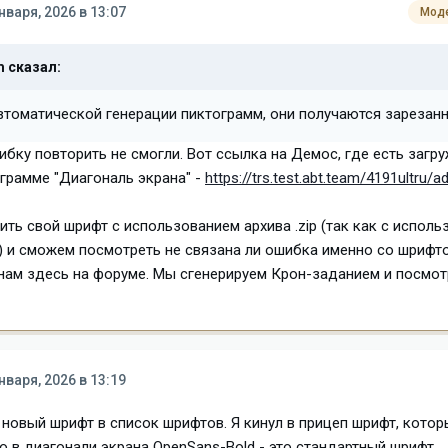
нваря, 2026 в 13:07
Мод
m
сказал:
автоматической генерации пиктограмм, они получаются зарезан
бку повторить не смогли. Вот ссылка на Демос, где есть загр
ограмме "Диагональ экрана" -
https://trs.test.abt.team/4191ultru/
ить свой шрифт с использованием архива .zip (так как с испол
ся) и сможем посмотреть не связана ли ошибка именно со шрифт
 нам здесь на форуме. Мы сгенерируем Крон-заданием и посмот
нваря, 2026 в 13:19
новый шрифт в список шрифтов. Я кинул в прицеп шрифт, котор
о в диагонали экрана OpenSans-Bold - это стандартный шрифт.