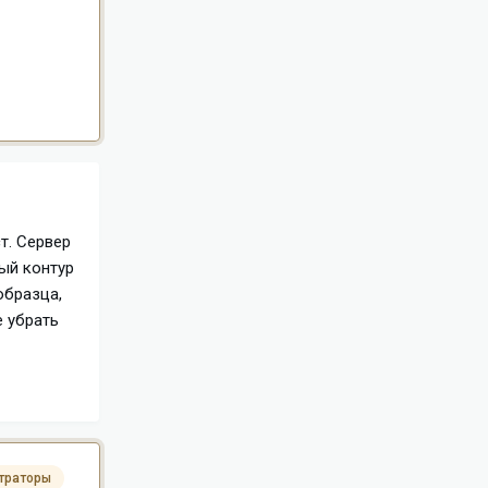
т. Сервер
ый контур
образца,
е убрать
траторы