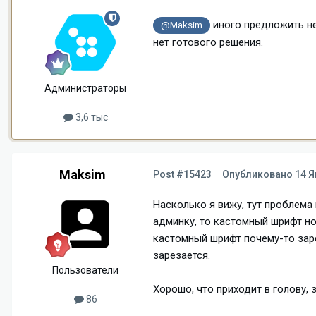
иного предложить не
@Maksim
нет готового решения.
Администраторы
3,6 тыс
Maksim
Post #15423
Опубликовано
14 Я
Насколько я вижу, тут проблема
админку, то кастомный шрифт нор
кастомный шрифт почему-то заре
зарезается.
Пользователи
Хорошо, что приходит в голову, 
86