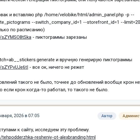
вак и вставляю php /home/velobike/html/admin_panel.php -p --
ate_pictograms --switch_company_id=1 --storefront_id=1 --limit=2
лько по расписанию)
sh/sZYMSO8tSka
- пиктограммы зарезаны
atch=ab__stickers.generate и вручную генерирую пиктограммы
sh/sZYPvUJe6tI
- все ок, ничего не режет
влений такого не было, точнее до обновлений вообще крон не
о если крон когда-то работал, то такого не было.
нваря, 2026 в 07:05
Автор
Админис
тупами к сайту, исследуем эту проблему.
ru/tehpodderzhka-resheniy-ot-alexbranding.html