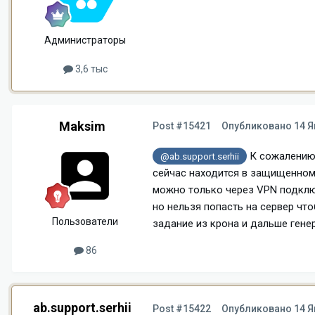
Администраторы
3,6 тыс
Maksim
Post #15421
Опубликовано
14 Я
К сожалению я
@ab.support.serhii
сейчас находится в защищенном 
можно только через VPN подклю
но нельзя попасть на сервер чт
Пользователи
задание из крона и дальше гене
86
ab.support.serhii
Post #15422
Опубликовано
14 Я