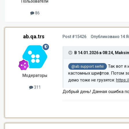
Пользователи
86
ab.qa.trs
Post #15426
Опубликовано
14 Я
В 14.01.2026 в 08:24,
Maksi
Так вот я 
@ab.support.serhii
кастомных шрифтов. Потом за
Модераторы
демо тоже не грузятся:
https:
311
Добрый день! Данная ошибка под