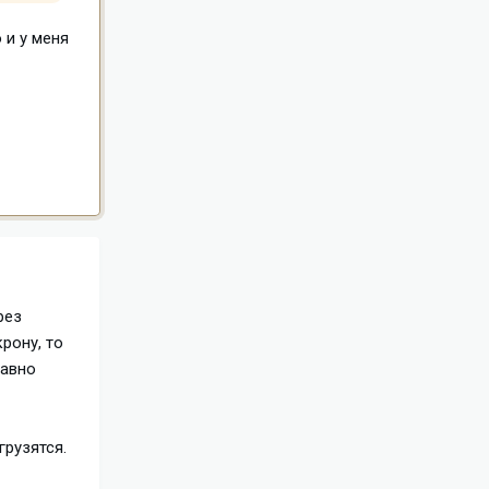
 и у меня
рез
рону, то
равно
грузятся.