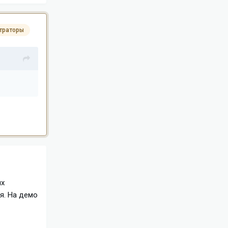
траторы
ых
я. На демо