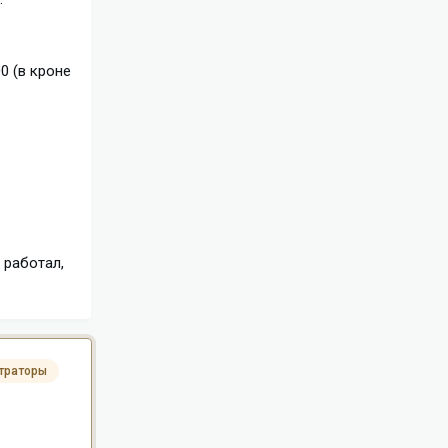
00 (в кроне
 работал,
траторы