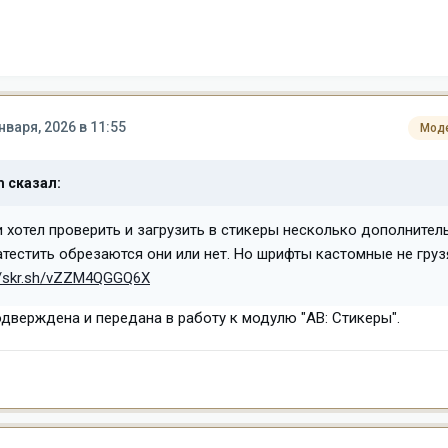
нваря, 2026 в 11:55
Мод
m
сказал:
и хотел проверить и загрузить в стикеры несколько дополнител
тестить обрезаются они или нет. Но шрифты кастомные не грузя
//skr.sh/vZZM4QGGQ6X
верждена и передана в работу к модулю "АВ: Стикеры".