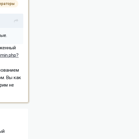
ераторы
ные.
уженный
admin.php?
ьзованием
ом. Вы как
рим не
ый