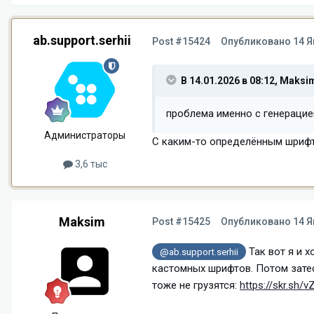
ab.support.serhii
Post #15424
Опубликовано
14 Я
В 14.01.2026 в 08:12,
Maksi
проблема именно с генераци
Администраторы
С каким-то определённым шриф
3,6 тыс
Maksim
Post #15425
Опубликовано
14 Я
Так вот я и х
@ab.support.serhii
кастомных шрифтов. Потом затес
тоже не грузятся:
https://skr.sh