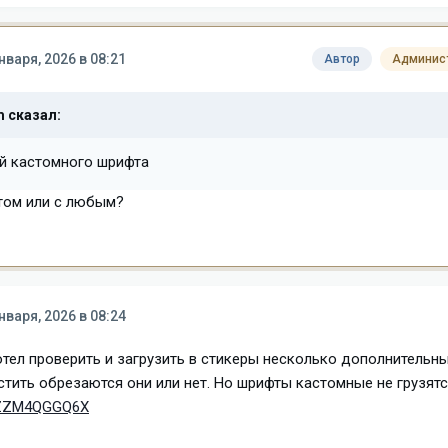
нваря, 2026 в 08:21
Автор
Админис
m
сказал:
ей кастомного шрифта
том или с любым?
нваря, 2026 в 08:24
отел проверить и загрузить в стикеры несколько дополнительн
тить обрезаются они или нет. Но шрифты кастомные не грузятс
/vZZM4QGGQ6X