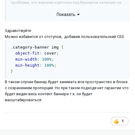
проблема, что верхняя карточка над баннером налезает на
него.
Показать
Здравствуйте
Можно избавится от отступов, добавив пользовательский CSS
.
category-banner img 
{
object-fit
:
 cover
;
min-width
:
100%
;
min-height
:
100%
;
}
В таком случае баннер будет занимать все пространство в блоке
с сохранением пропорций. Но при таком подходе нет гарантии что
будет виден весь контент баннера т.к. он будет
масштабироваться
1