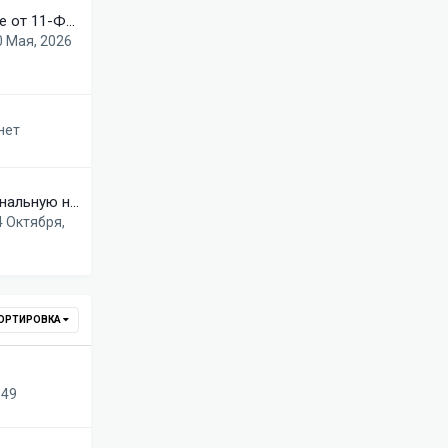
v3.0.0 обновление от 11-Фев-2026
0 Мая, 2026
нет
Добавить опциональную настройку вывода баннеров на страницах пагинации
4 Октября,
ОРТИРОВКА
:49