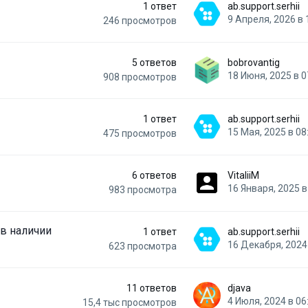
1
ответ
ab.support.serhii
9 Апреля, 2026 в 
246
просмотров
5
ответов
bobrovantig
18 Июня, 2025 в 0
908
просмотров
1
ответ
ab.support.serhii
15 Мая, 2025 в 08
475
просмотров
6
ответов
VitaliiM
16 Января, 2025 в
983
просмотра
 в наличии
1
ответ
ab.support.serhii
16 Декабря, 2024 
623
просмотра
11
ответов
djava
4 Июля, 2024 в 06
15,4 тыс
просмотров