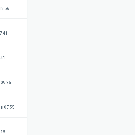
13:56
7:41
:41
 09:35
в 07:55
:18