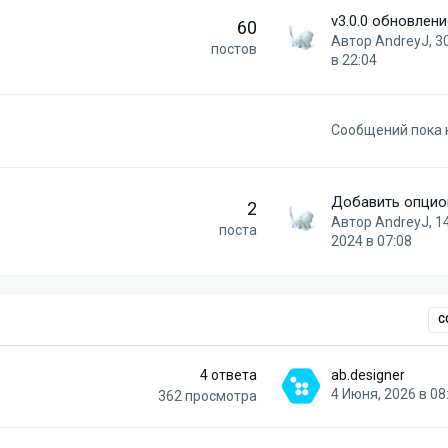
60
Автор
AndreyJ
,
3
постов
в 22:04
Сообщений пока 
2
Автор
AndreyJ
,
1
поста
2024 в 07:08
С
4
ответа
ab.designer
4 Июня, 2026 в 08
362
просмотра