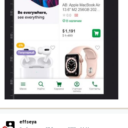
effseya