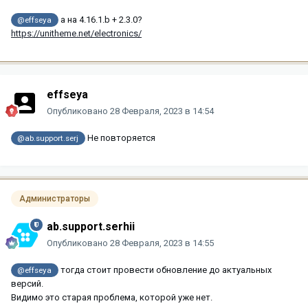
а на 4.16.1.b + 2.3.0?
@effseya
https://unitheme.net/electronics/
effseya
Опубликовано
28 Февраля, 2023 в 14:54
Не повторяется
@ab.support.serj
Администраторы
ab.support.serhii
Опубликовано
28 Февраля, 2023 в 14:55
тогда стоит провести обновление до актуальных
@effseya
версий.
Видимо это старая проблема, которой уже нет.