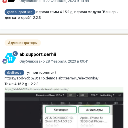
Опубликовано
27 Февраля, 2023 в 14:44
версия темы 4.15.2.g, версия модуля "Баннеры
@ab.support.serj
для категорий"- 2.2.3
Администраторы
ab.support.serhii
Опубликовано
28 Февраля, 2023 в 09:41
тут повторяется?
@effseya
https://abd-9cb528ca1b.demos.abt.team/ru/elektronika/
Тоже 4.15.2.g + 2.2.3