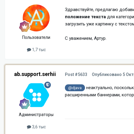
Здравствуйте, предлагаю добав
положение текста
для категори
загрузить уже картинку с текст
Пользователи
С уважением, Артур.
1,7 тыс
ab.support.serhii
Post #5633
Опубликовано
5 Окт
неактуально, поскольк
@djava
расширенными баннерами, котор
Администраторы
3,6 тыс