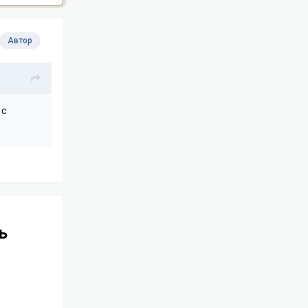
Автор
 с
ь