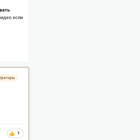
вать
видео если
траторы
1