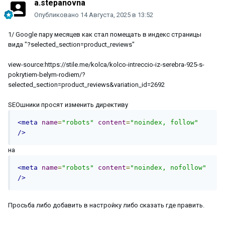
a.stepanovna
Опубликовано
14 Августа, 2025 в 13:52
1/ Google пару месяцев как стал помещать в индекс страницы
вида "?selected_section=product_reviews"
view-source:https://stile.me/kolca/kolco-intreccio-iz-serebra-925-s-
pokrytiem-belym-rodiem/?
selected_section=product_reviews&variation_id=2692
SEOшники просят изменить директиву
<meta
name
=
"robots"
content
=
"noindex, follow"
/>
на
<meta
name
=
"robots"
content
=
"noindex, nofollow"
/>
Просьба либо добавить в настройку либо сказать где править.