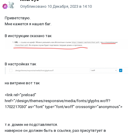
Опубликовано
10 Декабря, 2023 в 14:10
Приветствую.
Мне кажется я нашел баг.
В инструкции сказано так
В настройках так
на витрине вот так
<link rel="preload"
href="/design/themes/responsive/media/fonts/glyphs.woff?
1702217030" as="font" type="font/woff" crossorigin="anonymous">
т.е. домен не подставляется.
наверное он должен быть в ссылке, раз присутвтует в