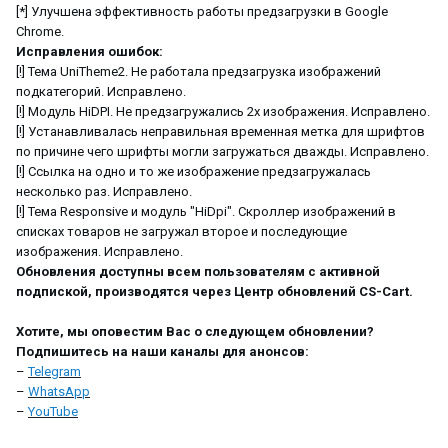
[*] Улучшена эффективность работы предзагрузки в Google
Chrome.
Исправления ошибок:
[!] Тема UniTheme2. Не работала предзагрузка изображений
подкатегорий. Исправлено.
[!] Модуль HiDPI. Не предзагружались 2x изображения. Исправлено.
[!] Устанавливалась неправильная временная метка для шрифтов
по причине чего шрифты могли загружаться дважды. Исправлено.
[!] Ссылка на одно и то же изображение предзагружалась
несколько раз. Исправлено.
[!] Тема Responsive и модуль "HiDpi". Скроллер изображений в
списках товаров не загружал второе и последующие
изображения. Исправлено.
Обновления доступны всем пользователям с активной
подпиской, производятся через Центр обновлений CS-Cart.
Хотите, мы оповестим Вас о следующем обновлении?
Подпишитесь на наши каналы для анонсов:
–
Telegram
–
WhatsApp
–
YouTube