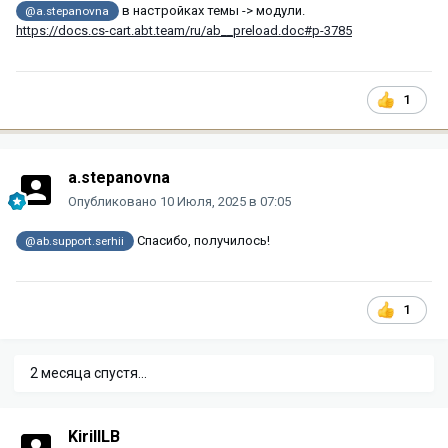
в настройках темы -> модули.
@a.stepanovna
https://docs.cs-cart.abt.team/ru/ab__preload.doc#p-3785
1
a.stepanovna
Опубликовано
10 Июля, 2025 в 07:05
Спасибо, получилось!
@ab.support.serhii
1
2 месяца спустя...
KirillLB