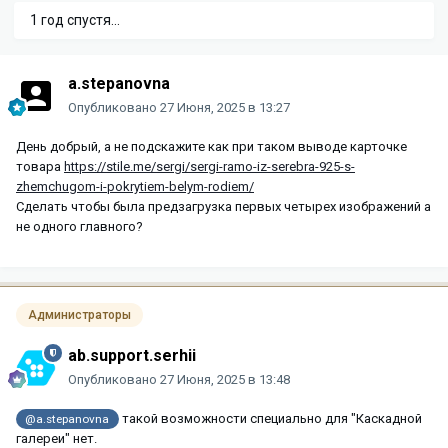
1 год спустя...
a.stepanovna
Опубликовано
27 Июня, 2025 в 13:27
День добрый, а не подскажите как при таком выводе карточке
товара
https://stile.me/sergi/sergi-ramo-iz-serebra-925-s-
zhemchugom-i-pokrytiem-belym-rodiem/
Сделать чтобы была предзагрузка первых четырех изображений а
не одного главного?
Администраторы
ab.support.serhii
Опубликовано
27 Июня, 2025 в 13:48
такой возможности специально для "Каскадной
@a.stepanovna
галереи" нет.