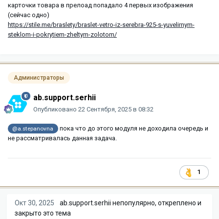
карточки товара в прелоад попадало 4 первых изображения
(сейчас одно)
https://stile.me/braslety/braslet-vetro-iz-serebra-925-s-yuvelirnym-
steklom-i-pokrytiem-zheltym-zolotom/
Администраторы
ab.support.serhii
Опубликовано
22 Сентября, 2025 в 08:32
пока что до этого модуля не доходила очередь и
@a.stepanovna
не рассматривалась данная задача.
1
Окт 30, 2025
ab.support.serhii
непопулярно, откреплено и
закрыто это тема