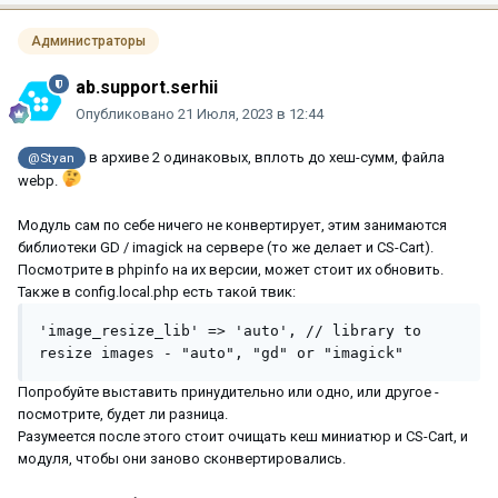
Администраторы
ab.support.serhii
Опубликовано
21 Июля, 2023 в 12:44
в архиве 2 одинаковых, вплоть до хеш-сумм, файла
@Styan
webp.
Модуль сам по себе ничего не конвертирует, этим занимаются
библиотеки GD / imagick на сервере (то же делает и CS-Cart).
Посмотрите в phpinfo на их версии, может стоит их обновить.
Также в config.local.php есть такой твик:
'image_resize_lib' => 'auto', // library to 
resize images - "auto", "gd" or "imagick"
Попробуйте выставить принудительно или одно, или другое -
посмотрите, будет ли разница.
Разумеется после этого стоит очищать кеш миниатюр и CS-Cart, и
модуля, чтобы они заново сконвертировались.