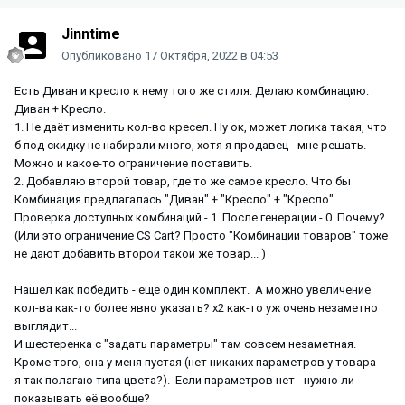
Jinntime
Опубликовано
17 Октября, 2022 в 04:53
Есть Диван и кресло к нему того же стиля. Делаю комбинацию:
Диван + Кресло.
1. Не даёт изменить кол-во кресел. Ну ок, может логика такая, что
б под скидку не набирали много, хотя я продавец - мне решать.
Можно и какое-то ограничение поставить.
2. Добавляю второй товар, где то же самое кресло. Что бы
Комбинация предлагалась "Диван" + "Кресло" + "Кресло".
Проверка доступных комбинаций - 1. После генерации - 0. Почему?
(Или это ограничение CS Cart? Просто "Комбинации товаров" тоже
не дают добавить второй такой же товар... )
Нашел как победить - еще один комплект. А можно увеличение
кол-ва как-то более явно указать? x2 как-то уж очень незаметно
выглядит...
И шестеренка с "задать параметры" там совсем незаметная.
Кроме того, она у меня пустая (нет никаких параметров у товара -
я так полагаю типа цвета?). Если параметров нет - нужно ли
показывать её вообще?