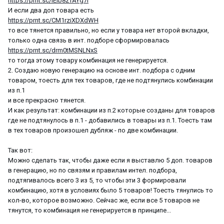
https://prnt.sc/lEib8zTAYg7I
И если два доп товара есть
https://prnt.sc/CM1rziXDXdWH
то все тянется правильно, но если у товара нет второй вкладки,
только одна связь в инт. подборе сформировалась
https://prnt.sc/drm0tMSNLNxS
то тогда этому товару комбинация не генерируется.
2. Создаю новую генерацию на основе инт. подбора с одним
товаром, тоесть для тех товаров, где не подтянулись комбинации
из п.1
и все прекрасно тянется.
И как результат: комбинации из п.2 которые созданы для товаров
где не подтянулось в п.1 - добавились в товары из п.1. Тоесть там
в тех товаров произошел дубляж - по две комбинации.
Так вот:
Можно сделать так, чтобы даже если я выставлю 5 доп. товаров
в генерацию, но по связям и правилам интел. подбора,
подтягивалось всего 3 из 5, то чтобы эти 3 формировали
комбинацию, хотя в условиях было 5 товаров! Тоесть тянулись то
кол-во, которое возможно. Сейчас же, если все 5 товаров не
тянутся, то комбинация не генерируется в принципе...