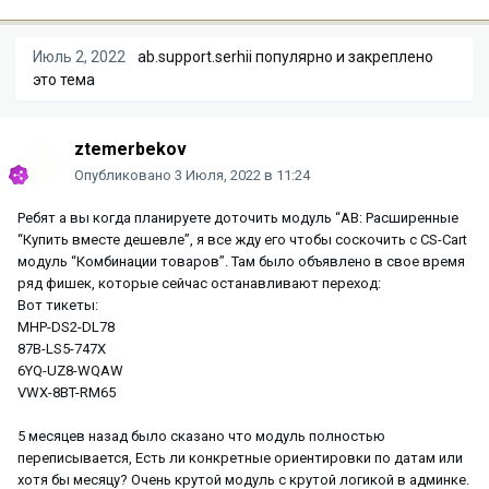
Июль 2, 2022
ab.support.serhii
популярно и закреплено
это тема
ztemerbekov
Опубликовано
3 Июля, 2022 в 11:24
Ребят а вы когда планируете доточить модуль “AB: Расширенные
“Купить вместе дешевле”, я все жду его чтобы соскочить с CS-Cart
модуль “Комбинации товаров”. Там было объявлено в свое время
ряд фишек, которые сейчас останавливают переход:
Вот тикеты:
MHP-DS2-DL78
87B-LS5-747X
6YQ-UZ8-WQAW
VWX-8BT-RM65
5 месяцев назад было сказано что модуль полностью
переписывается, Есть ли конкретные ориентировки по датам или
хотя бы месяцу? Очень крутой модуль с крутой логикой в админке.