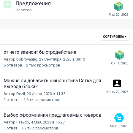
Предложения
9
постов
СОРТИРОВКА
от чего зависит быстродействие
Автор
bobrovantig
,
29 Сентября, 2023 в 08:10
5
ответов
2 тыс
просмотров
Можно ли добавить шаблон типа Сетка для
вывода блока?
Автор
Dezil
,
20 Июня, 2023 в 11:35
2
ответа
1,6 тыс
просмотров
Выбор оформления предлагаемых товаров
Автор
Psevdo
,
4 Мая, 2023 в 16:27
1
ответ
1,7 тыс
просмотров