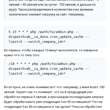
связей = 30 связей или за сутки - 720 связей, и дальше по
кругу. Такое распределение в количестве и во времени
значительно снижает нагрузку на сайт. Например,
5 23 * * * php /path/to/admin.php --
dispatch=ab__ia_data.cron_update_cache --
limit=5 --switch_company_id=*  
Во-первых, чтобы каждые 10 минут выполнялся, то наверное
нужно что-то типа того:
/10 * * * * php /path/to/admin.php --
dispatch=ab__ia_data.cron_update_cache --
limit=5 --switch_company_id=*  
Во-вторых, не очень понимаю вот что: например, у меня всего 100
связей. Скрипт как-то понимает, что он в предыдущий раз
обработал первые 5 связей, и при каждом последующем запуске
будет обрабатывать уже следующие 5 из 95 оставшихся? Потом
следующие 5 из 90 оставшихся и так далее? Пока не обработает