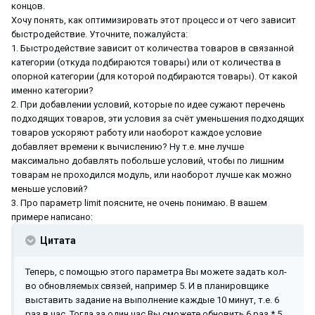
концов.
Хочу понять, как оптимизировать этот процесс и от чего зависит
быстродействие. Уточните, пожалуйста:
1. Быстродействие зависит от количества товаров в связанной
категории (откуда подбираются товары) или от количества в
опорной категории (для которой подбираются товары). От какой
именно категории?
2. При добавлении условий, которые по идее сужают перечень
подходящих товаров, эти условия за счёт уменьшения подходящих
товаров ускоряют работу или наоборот каждое условие
добавляет времени к вычислению? Ну т.е. мне лучше
максимально добавлять побольше условий, чтобы по лишним
товарам не проходился модуль, или наоборот лучше как можно
меньше условий?
3. Про параметр limit поясните, не очень понимаю. В вашем
примере написано:
Цитата
Теперь, с помощью этого параметра Вы можете задать кол-
во обновляемых связей, например 5. И в планировщике
выставить задание на выполнение каждые 10 минут, т.е. 6
раз в час. Тогда за один час Вы сможете обновить 6 раз * 5