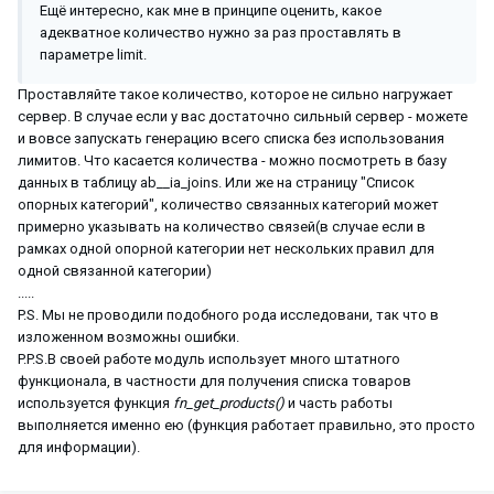
Ещё интересно, как мне в принципе оценить, какое
адекватное количество нужно за раз проставлять в
параметре limit.
Проставляйте такое количество, которое не сильно нагружает
сервер. В случае если у вас достаточно сильный сервер - можете
и вовсе запускать генерацию всего списка без использования
лимитов. Что касается количества - можно посмотреть в базу
данных в таблицу ab__ia_joins. Или же на страницу "Список
опорных категорий", количество связанных категорий может
примерно указывать на количество связей(в случае если в
рамках одной опорной категории нет нескольких правил для
одной связанной категории)
.....
P.S. Мы не проводили подобного рода исследовани, так что в
изложенном возможны ошибки.
P.P.S.В своей работе модуль использует много штатного
функционала, в частности для получения списка товаров
используется функция
fn_get_products()
и часть работы
выполняется именно ею (функция работает правильно, это просто
для информации).