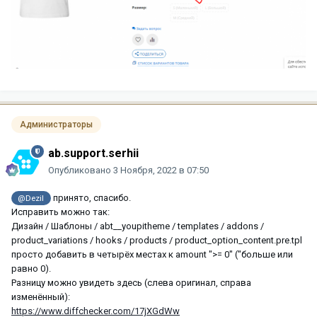
Администраторы
ab.support.serhii
Опубликовано
3 Ноября, 2022 в 07:50
принято, спасибо.
@Dezil
Исправить можно так:
Дизайн / Шаблоны / abt__youpitheme / templates / addons /
product_variations / hooks / products / product_option_content.pre.tpl
просто добавить в четырёх местах к amount ">= 0" ("больше или
равно 0).
Разницу можно увидеть здесь (слева оригинал, справа
изменённый):
https://www.diffchecker.com/17jXGdWw