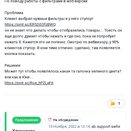
По поводу работы с фильтрами в моб версии
Проблема:
Клиент выбрал нужные фильтры и у него ступор!
https://prnt.sc/ER52iS3fzBWQ
он не знает что делать чтобы отобразились товары... Тоесть он
еще долго думает чтобы нажать и где оно, пока не попробует
нажать Х. Кажется это не логично. Смотрю по вебвизору, у 90%
клиентов ступор. В юни теме отлично сделано, там появляется
кнопка показать..
Решение:
Может тут чтобы появлялось какая та галочка зеленого цвета?
или как в Юни....
https://prnt.sc/Roe_hPZLeFrt
1
Предложение
На обсуждении
15 Ноября, 2022 в 13:14
,
ab.support.serhii