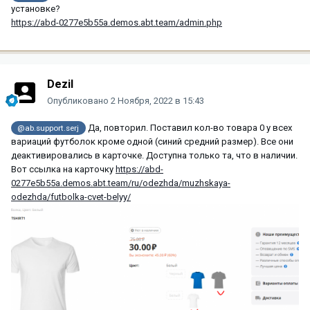
установке?
https://abd-0277e5b55a.demos.abt.team/admin.php
Dezil
Опубликовано
2 Ноября, 2022 в 15:43
Да, повторил. Поставил кол-во товара 0 у всех
@ab.support.serj
вариаций футболок кроме одной (синий средний размер). Все они
деактивировались в карточке. Доступна только та, что в наличии.
Вот ссылка на карточку
https://abd-
0277e5b55a.demos.abt.team/ru/odezhda/muzhskaya-
odezhda/futbolka-cvet-belyy/