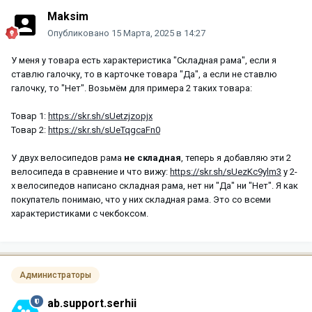
Maksim
Опубликовано
15 Марта, 2025 в 14:27
У меня у товара есть характеристика "Складная рама", если я
ставлю галочку, то в карточке товара "Да", а если не ставлю
галочку, то "Нет". Возьмём для примера 2 таких товара:
Товар 1:
https://skr.sh/sUetzjzopjx
Товар 2:
https://skr.sh/sUeTqgcaFn0
У двух велосипедов рама
не складная
, теперь я добавляю эти 2
велосипеда в сравнение и что вижу:
https://skr.sh/sUezKc9ylm3
у 2-
х велосипедов написано складная рама, нет ни "Да" ни "Нет". Я как
покупатель понимаю, что у них складная рама. Это со всеми
характеристиками с чекбоксом.
Администраторы
ab.support.serhii