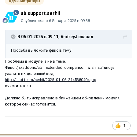
Администраторы
ab.support.serhii
Опубликовано
6 Января, 2025 в 09:38
В 06.01.2025 в 09:11,
AndreyJ
сказал:
Просьба выложить фикс в тему
Проблема в модуле, а не в теме.
Фикс: /js/addons/ab__extended_comparison_wishlist/func.js
удалить выделенный код,
http://i.abt.team/serhii/2025_01_06_2145380404.jpg
очистить кеш.
Должно быть исправлено в ближайшем обновлении модуля,
которое сейчас готовится.
1