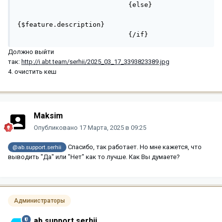
                            {else}

{$feature.description}

                            {/if}
Должно выйти
так:
http://i.abt.team/serhii/2025_03_17_3393823389.jpg
4. очистить кеш
Maksim
Опубликовано
17 Марта, 2025 в 09:25
Спасибо, так работает. Но мне кажется, что
@ab.support.serhii
выводить "Да" или "Нет" как то лучше. Как Вы думаете?
Администраторы
ab.support.serhii