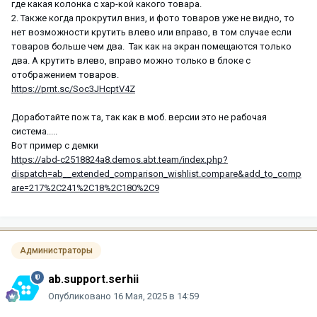
где какая колонка с хар-кой какого товара.
2. Также когда прокрутил вниз, и фото товаров уже не видно, то
нет возможности крутить влево или вправо, в том случае если
товаров больше чем два. Так как на экран помещаются только
два. А крутить влево, вправо можно только в блоке с
отображением товаров.
https://prnt.sc/Soc3JHcptV4Z
Доработайте пож та, так как в моб. версии это не рабочая
система.....
Вот пример с демки
https://abd-c2518824a8.demos.abt.team/index.php?
dispatch=ab__extended_comparison_wishlist.compare&add_to_comp
are=217%2C241%2C18%2C180%2C9
Администраторы
ab.support.serhii
Опубликовано
16 Мая, 2025 в 14:59