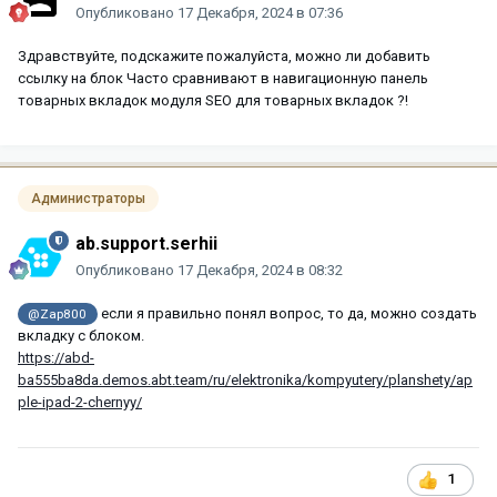
Опубликовано
17 Декабря, 2024 в 07:36
Здравствуйте, подскажите пожалуйста, можно ли добавить
ссылку на блок Часто сравнивают в навигационную панель
товарных вкладок модуля SEO для товарных вкладок ?!
Администраторы
ab.support.serhii
Опубликовано
17 Декабря, 2024 в 08:32
если я правильно понял вопрос, то да, можно создать
@Zap800
вкладку с блоком.
https://abd-
ba555ba8da.demos.abt.team/ru/elektronika/kompyutery/planshety/ap
ple-ipad-2-chernyy/
1