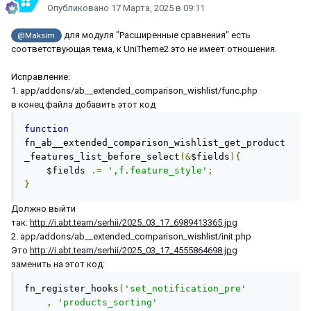
Опубликовано
17 Марта, 2025 в 09:11
для модуля "Расширенные сравнения" есть
@Maksim
соответствующая тема, к UniTheme2 это не имеет отношения.
Исправление:
1. app/addons/ab__extended_comparison_wishlist/func.php
в конец файла добавить этот код
function
fn_ab__extended_comparison_wishlist_get_product
_features_list_before_select
(&
$fields
){
    $fields 
.=
',f.feature_style'
;
}
Должно выйти
так:
http://i.abt.team/serhii/2025_03_17_6989413365.jpg
2. app/addons/ab__extended_comparison_wishlist/init.php
Это
http://i.abt.team/serhii/2025_03_17_4555864698.jpg
заменить на этот код:
fn_register_hooks
(
'set_notification_pre'
,
'products_sorting'