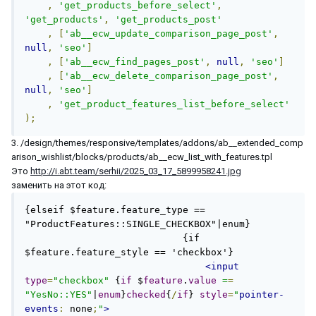
,
'get_products_before_select'
,
'get_products'
,
'get_products_post'
,
[
'ab__ecw_update_comparison_page_post'
,
null
,
'seo'
]
,
[
'ab__ecw_find_pages_post'
,
null
,
'seo'
]
,
[
'ab__ecw_delete_comparison_page_post'
,
null
,
'seo'
]
,
'get_product_features_list_before_select'
);
3. /design/themes/responsive/templates/addons/ab__extended_comp
arison_wishlist/blocks/products/ab__ecw_list_with_features.tpl
Это
http://i.abt.team/serhii/2025_03_17_5899958241.jpg
заменить на этот код:
{elseif $feature.feature_type == 
"ProductFeatures::SINGLE_CHECKBOX"|enum}

                            {if 
$feature.feature_style == 'checkbox'}

<input
type
=
"checkbox"
 {
if
 $
feature
.
value
=
=
"YesNo::YES"
|
enum
}
checked
{
/
if
} 
style
=
"
pointer-
events
:
 none
;
"
>