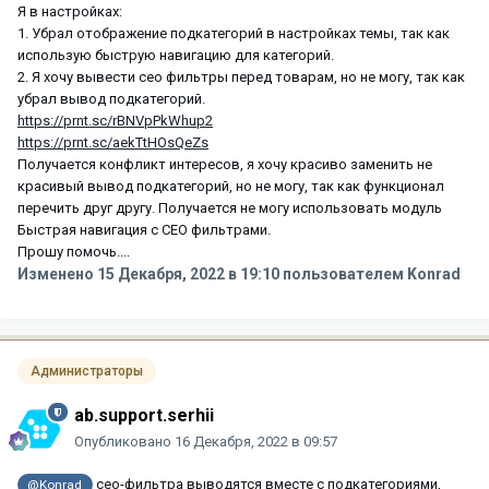
Я в настройках:
1. Убрал отображение подкатегорий в настройках темы, так как
использую быструю навигацию для категорий.
2. Я хочу вывести сео фильтры перед товарам, но не могу, так как
убрал вывод подкатегорий.
https://prnt.sc/rBNVpPkWhup2
https://prnt.sc/aekTtHOsQeZs
Получается конфликт интересов, я хочу красиво заменить не
красивый вывод подкатегорий, но не могу, так как функционал
перечить друг другу. Получается не могу использовать модуль
Быстрая навигация с СЕО фильтрами.
Прошу помочь....
Изменено
15 Декабря, 2022 в 19:10
пользователем Konrad
Администраторы
ab.support.serhii
Опубликовано
16 Декабря, 2022 в 09:57
сео-фильтра выводятся вместе с подкатегориями,
@Konrad