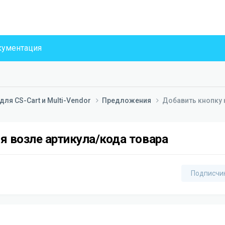
ументация
ля CS-Cart и Multi-Vendor
Предложения
Добавить кнопку 
я возле артикула/кода товара
Подписчи