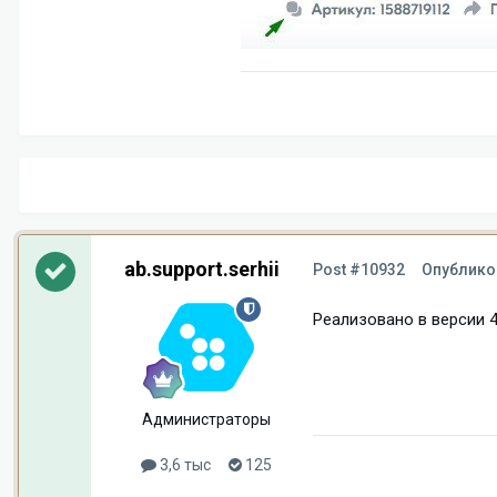
ab.support.serhii
Post #10932
Опублико
Реализовано в версии 4.
Администраторы
3,6 тыс
125