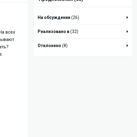
На обсуждении
(26)
Реализовано в
(32)
На всех
идывают
Отклонено
(8)
ать?
е.