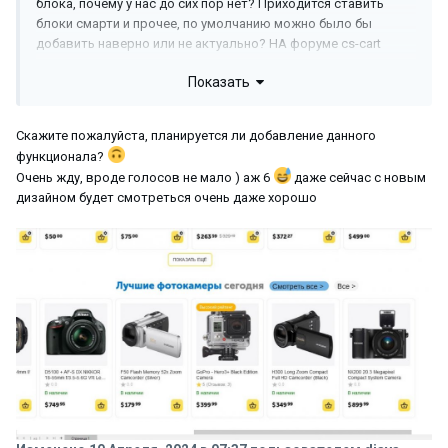
блока, почему у нас до сих пор нет? Приходится ставить
блоки смарти и прочее, по умолчанию можно было бы
добавить наверно или не актуально? НА форуме cs-cart
многие посчитали что нужно это, и решил написать сюда. На
Показать
яндекс маркете есть, озон, вайлдберриз, сдек, сату, да у
всех есть, чем мы хуже?
Создал к примеру блок навигации для категории спорт Будь
Скажите пожалуйста, планируется ли добавление данного
в форме и ссылка на категорию. Блоки с товарами, Новинки
функционала?
- смотреть все.
Очень жду, вроде голосов не мало ) аж 6
даже сейчас с новым
Товары со скидками - смотреть все, и т.д возможно когда то
дизайном будет смотреться очень даже хорошо
появится, рассмотрите пожалуйста это на добавление,
вроде не так сложно это сделать а будет приятно, вы всегда
делаете все для удобства пользования, молодцы, так вот у
нас многие покупатели просят сделать смотреть все товары
энного блока. Спасибо за внимание.