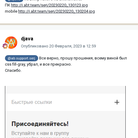
ПК
http://i.abt.team/serj/20230220_130123.jpg
mobile
http://i.abt.team/serj/20230220_130204.jpg
djava
Опубликовано
20 Февраля, 2023 в 12:59
Все верно, прошу прошения, всему виной был
@ab.support.serj
css fill-gray, убрал, и все прекрасно.
Спасибо.