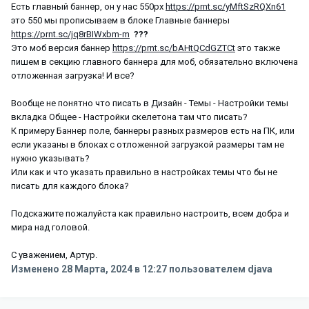
Есть главный баннер, он у нас 550px
https://prnt.sc/yMftSzRQXn61
это 550 мы прописываем в блоке Главные баннеры
https://prnt.sc/jq8rBIWxbm-m
???
Это моб версия баннер
https://prnt.sc/bAHtQCdGZTCt
это также
пишем в секцию главного баннера для моб, обязательно включена
отложенная загрузка! И все?
Вообще не понятно что писать в Дизайн - Темы - Настройки темы
вкладка Общее - Настройки скелетона там что писать?
К примеру Баннер поле, баннеры разных размеров есть на ПК, или
если указаны в блоках с отложенной загрузкой размеры там не
нужно указывать?
Или как и что указать правильно в настройках темы что бы не
писать для каждого блока?
Подскажите пожалуйста как правильно настроить, всем добра и
мира над головой.
С уважением, Артур.
Изменено
28 Марта, 2024 в 12:27
пользователем djava