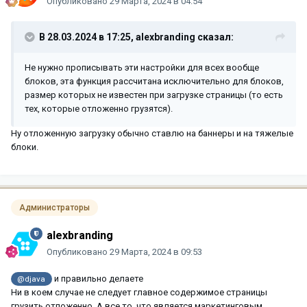
Опубликовано
29 Марта, 2024 в 04:54
(высший приоритет именно тут) на уровне конкретного
блока.
В 28.03.2024 в 17:25,
alexbranding
сказал:
Еще раз .... эта технология внедрена исключительно для
Не нужно прописывать эти настройки для всех вообще
блоков, для которых в настройках секций (в которых они
блоков, эта функция рассчитана исключительно для блоков,
находятся) макетов выбрана настройка Использовать
размер которых не известен при загрузке страницы (то есть
отложенную загрузку секции !!!!
тех, которые отложенно грузятся).
Ну отложенную загрузку обычно ставлю на баннеры и на тяжелые
блоки.
Администраторы
alexbranding
Опубликовано
29 Марта, 2024 в 09:53
и правильно делаете
@djava
Ни в коем случае не следует главное содержимое страницы
грузить отложенно. А все то, что является маркетинговым,