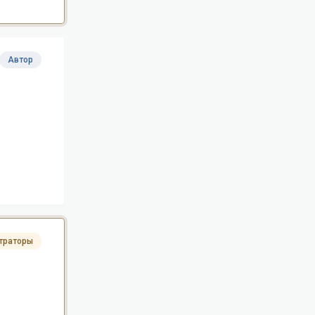
Автор
траторы