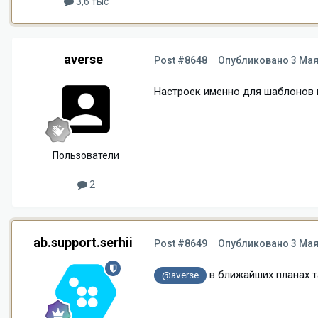
3,6 тыс
averse
Post #8648
Опубликовано
3 Мая
Настроек именно для шаблонов к
Пользователи
2
ab.support.serhii
Post #8649
Опубликовано
3 Мая
в ближайших планах т
@averse