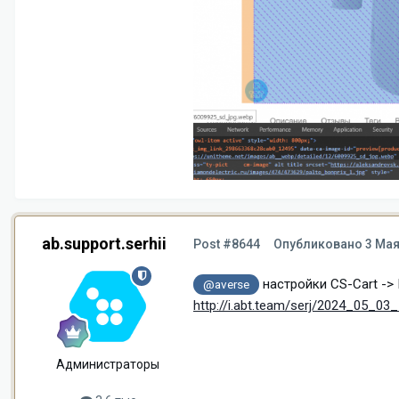
ab.support.serhii
Post #8644
Опубликовано
3 Мая
настройки CS-Cart ->
@averse
http://i.abt.team/serj/2024_05_03
Администраторы