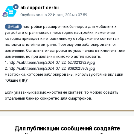
ab.support.serhii
Опубликовано
22 Июля, 2024 в 07:59
настройки расширенных баннеров для мобильных
@Vitali
устройств ограничивают некоторые настройки, изменение
которых приведет к неправильному отображению контента и
поломки стилей на витрине. Поэтому они заблокированы от
изменений. Остальные настройки по умолчанию выключены для
изменений, но при желании их можно активировать.
1.
http://i.abt.team/serj/2024_07_22_6273212929.jpg
2.
http://i.abt.team/serj/2024_07_22_8082025903.jpg
Настройки, которые заблокированы, используются из вкладки
"Общие (ПК)".
Если указанных возможностей не хватает, то можно создать
отдельный баннер конкретно для смартфонов.
Для публикации сообщений создайте